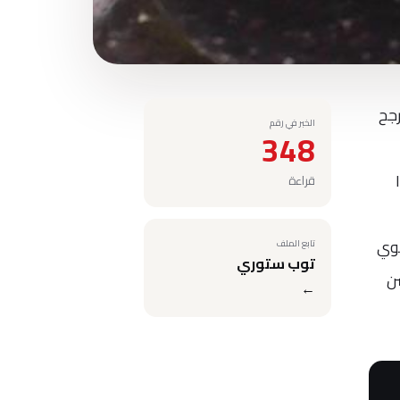
ترجح
الخبر في رقم
348
قراءة
ضوي
تابع الملف
توب ستوري
صن
←