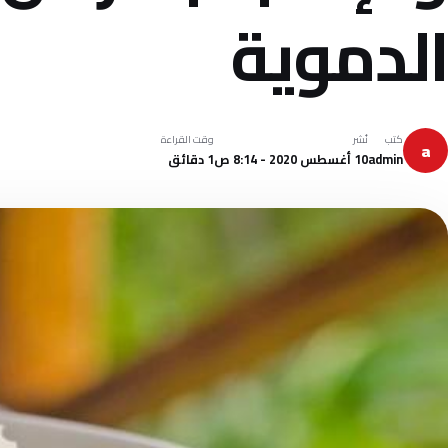
الدموية
كتب
نُشر
وقت القراءة
a
admin
10 أغسطس 2020 - 8:14 ص
1 دقائق