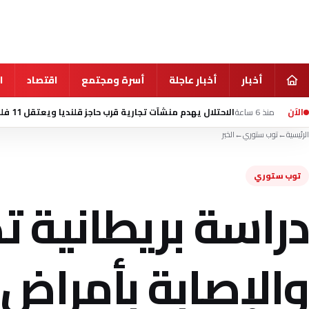
أخبار
أخبار عاجلة
أسرة ومجتمع
اقتصاد
ا
الآن
الاحتلال يهدم منشآت تجارية قرب حاجز قلنديا ويعتقل 11 فلسطينيا بالضفة
الرئيسية
←
توب ستوري
←
الخبر
توب ستوري
دراسة بريطانية ت
والإصابة بأمراض 