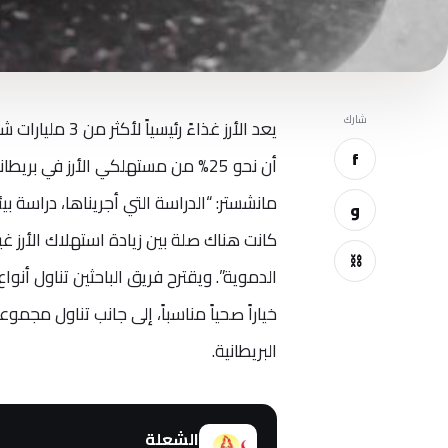
شارك
يعد الأرز غذاء
f
أن نحو 25% من مستهلكي الأرز في ب
مانشستر: “الدراسة التي أجريناها، دراسة بي
و
كانت هناك صلة بين زيادة استهلاك الأرز غي
⛓
الدموية”. ويقترح فريق الباحثين تناول أنوا
خياراً صحياً مناسباً، إلى جانب تناول مج
البريطانية.
الشعلة