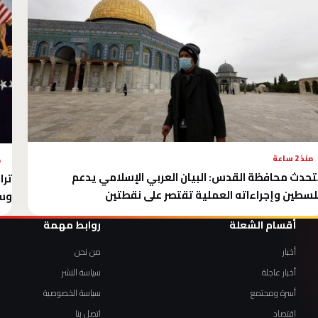
منذ 2 ساعة
م
حدث محافظة القدس: البيان العربي الإسلامي يدعم
ترا
سطين وإجراءاته العملية تقتصر على نقطتين
وسط
أقسام الشعلة
روابط مهمة
أخبار
من نحن
أخبار عاجلة
سياسة النشر
أسرة ومجتمع
سياسة الخصوصية
اقتصاد
اتصل بنا