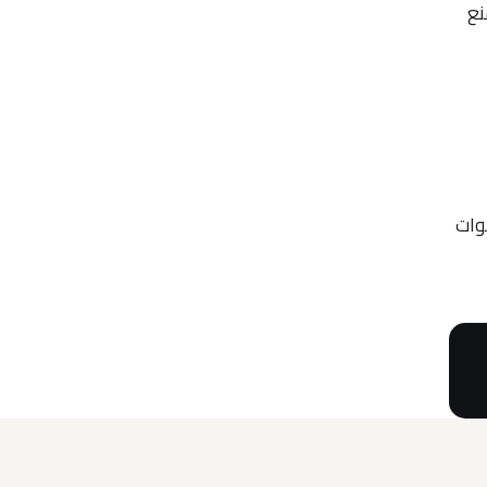
نع
وات