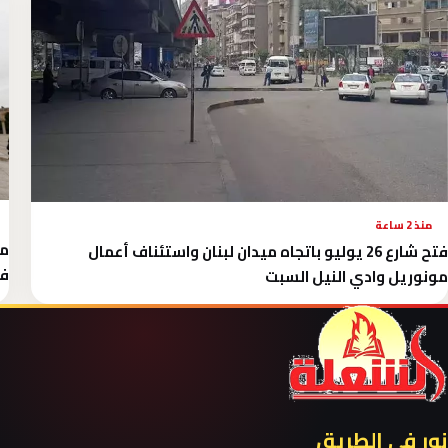
منذ 2 ساعة
مت
فتح شارع 26 يوليو باتجاه ميدان لبنان واستئناف أعمال
فل
مونوريل وادي النيل السبت
نور في الطريق