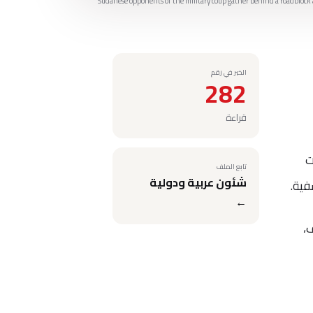
Sudanese opponents of the military coup gather behind a roadblock a
الخبر في رقم
282
قراءة
إنترنت
تابع الملف
شئون عربية ودولية
فية.
←
،