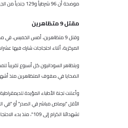
موضحة أن 96 شرطياً و129 جندياً من الجيش أصيبوا بجروح خطيرة جراء عنف المتظاهرين.
مقتل 9 متظاهرين
وقتل 9 متظاهرين، أمس الخميس، في 
المركزية، أثناء احتجاجات شارك فيها عشرا
ويتظاهر السودانيون كل أسبوع تقريباً لل
الضحايا في صفوف المتظاهرين منذ أشهر، 
وأعلنت لجنة الأطباء المؤيدة للديمقراط
الأقل "برصاص مباشر في الصدر" أو "في ال
لشهدائنا الكرام إلى 109"، منذ بدء الاحتجاجات التي تخرج بانتظام منذ أواخر أكتوبر (تشرين الأول) الماضي.