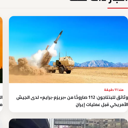
منذ 11 دقيقة
وثائق للبنتاجون: 112 صاروخًا من «بريزم-برايم» لدى الجيش
ال
الأمريكي قبل عمليات إيران
م