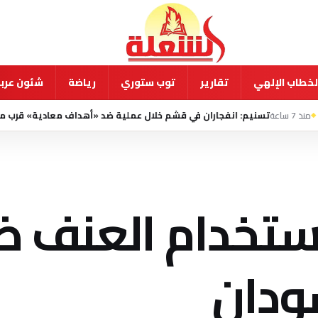
لخطاب الإلهي
تقارير
توب ستوري
رياضة
شئون عربي
 انفجاران في قشم خلال عملية ضد «أهداف معادية» قرب مضيق هرمز
منذ 8 ساع
استخدام العنف ض
ودان