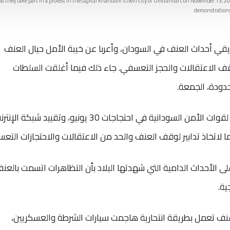
s they take part in a protest in the capital Khartoum's twin city of Omdurman, on November 13, 2021
demonstrations,
ريقي أحداث العنف في السودان، وأعربا عن خيبة الأمل حيال العنف
وقف الاعتقالات والحجز التعسفي. جاء ذلك فيما أغلقت السلطات
دودة، الجمعة.
كما دانت الآلية الثلاثية الاستخدام المفرط لقوات الأمن السودانية في احتجاجات 30 يونيو، وتقييد شبكة ال
ما لاتخاذ تدابير لوقف العنف والحد من الاعتقالات والاحتجازات التعس
لى الأحداث الدامية التي شهدتها البلاد بأن التظاهرات اتسمت بالعنف
ية.
نف تعمل بطريقة انتحارية هاجمت سيارات الشرطة والعسكريين،