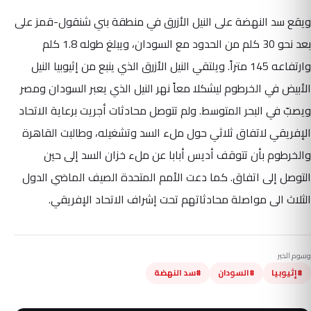
ويقع سد النهضة على النيل الأزرق في منطقة بني شنقول-قمز على
بعد نحو 30 كلم من الحدود مع السودان، ويبلغ طوله 1.8 كلم
وارتفاعه 145 متراً. ويلتقي النيل الأزرق الذي ينبع من إثيوبيا النيل
الأبيض في الخرطوم ليشكلا معاً نهر النيل الذي يعبر السودان ومصر
ويصبّ في البحر المتوسط. ولم تتوصل محادثات أجريت برعاية الاتحاد
الإفريقي لاتفاق ثلاثي حول ملء السد وتشغيله، وطالبت القاهرة
والخرطوم بأن تتوقف أديس أبابا عن ملء خزان السد إلى حين
التوصل إلى اتفاق. كما دعت الأمم المتحدة الصيف الماضي الدول
الثلاث الى مواصلة محادثاتهم تحت إشراف الاتحاد الإفريقي.
وسوم الخبر
#إثيوبيا
#السودان
#سد النهضة