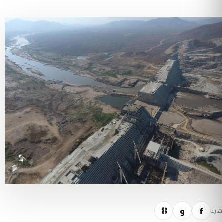
f
و
⛓
شارك