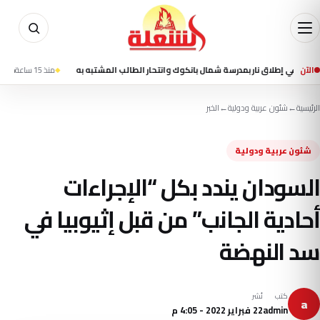
الآن
منذ 15 ساعة
مقتل شخصين وإصابة 13 في تفجير استهدف حافلة ركا
الرئيسية
←
شئون عربية ودولية
←
الخبر
شئون عربية ودولية
السودان يندد بكل “الإجراءات
أحادية الجانب” من قبل إثيوبيا في
سد النهضة
كتب
نُشر
a
admin
22 فبراير 2022 - 4:05 م