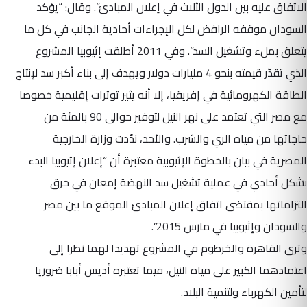
الاتفاق عليه بين الدول الثلاث في اٍعلان المبادئ”. وقال: “يؤكد
السودان موقفه الرافض لكل الإجراءات أحادية الجانب في كل ما
يتعلق بملء وتشغيل السد”. وفي 2011 أطلقت إثيوبيا المشروع
الذي تقدّر قيمته بنحو 4 مليارات دولار ويهدف إلى بناء أكبر سد لإنتاج
الطاقة الكهرومائية في إفريقيا، إلا أنه يثير توترات إقليمية خصوصا
مع مصر التي تعتمد على نهر النيل لتوفير حوالى 90 بالمئة من
حاجاتها من مياه الري والشرب. والأحد، ندّدت وزارة الخارجية
المصرية في بيان بالخطوة الإثيوبية معتبرة أن “إعلان إثيوبيا البدء
بشكل أحادي في عملية تشغيل سد النهضة إمعان في خرق
التزاماتها بمقتضى اتفاق إعلان المبادئ الموقع ما بين مصر
والسودان وإثيوبيا في مارس 2015”.
وترى القاهرة والخرطوم في المشروع تهديدا لهما نظرا إلى
اعتمادهما الكبير على مياه النيل، فيما تعتبره أديس أبابا ضروريا
لتأمين الكهرباء ولتنمية البلاد.