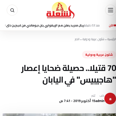
الآن
منذ 53 دقيقة
ريال مدريد يعلن ضم الإيفواري يان ديوماندي من لايبزيج حتى 2033
منذ 1 سا
الرئيسية
←
شئون عربية ودولية
←
الخبر
شئون عربية ودولية
70 قتيلا.. حصيلة ضحايا إعصار
"هاجيبيس" في اليابان
كتب
نُشر
a
admin
15 أكتوبر 2019 - 7:41 ص