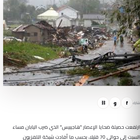
f
و
⛓
شارك
ارتفعت حصيلة ضحايا الإعصار "هاجيبيس" الذي ضرب اليابان مساء
السبت إلى حوالي 70 قتيلا، بحسب ما أفادت شبكة التلفزيون