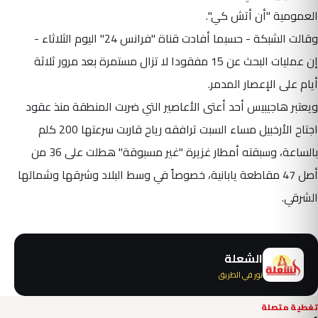
العمومية "أن أتش كي".
وقالت الشبكة - حسبما أفادت قناة "فرانس 24" اليوم الثلاثاء -
إن
عمليات
البحث عن 15 مفقودا لا تزال مستمرة بعد مرور ثلاثة
أيام على الإعصار المدمر.
ويعتبر هاجيبيس أحد أعتى الأعاصير التي ضربت المنطقة منذ عقود
اجتاح الأرخبيل مساء السبت ترافقه رياح قاربت سرعتها 200 كلم
بالساعة، وسبقته أمطار غزيرة "غير مسبوقة" هطلت على 36 من
أصل 47 مقاطعة يابانية، خصوصاً في وسط البلاد وشرقها وشمالها
الشرقي.
الشعلة
نور في الطريق
تغطية متصلة