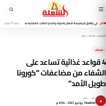
الآن
منذ 13 ساعة
مقتل شخصين وإصابة 13 في تفجير استهدف حافلة ر
الرئيسية
←
صحتك
←
الخبر
صحتك
4 قواعد غذائية تساعد على
الشفاء من مضاعفات "كورونا
طويل الأمد"
كتب
نُشر
a
admin
16 يونيو 2022 - 6:54 م