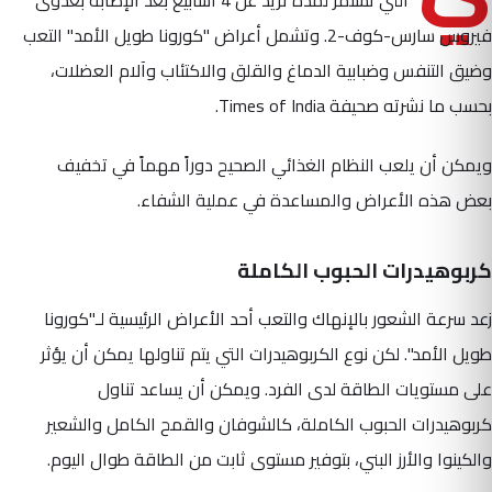
التي تستمر لمدة تزيد عن 4 أسابيع بعد الإصابة بعدوى
فيروس سارس-كوف-2. وتشمل أعراض "كورونا طويل الأمد" التعب
وضيق التنفس وضبابية الدماغ والقلق والاكتئاب وآلام العضلات،
بحسب ما نشرته صحيفة Times of India.
ويمكن أن يلعب النظام الغذائي الصحيح دوراً مهماً في تخفيف
بعض هذه الأعراض والمساعدة في عملية الشفاء.
كربوهيدرات الحبوب الكاملة
jعد سرعة الشعور بالإنهاك والتعب أحد الأعراض الرئيسية لـ"كورونا
طويل الأمد". لكن نوع الكربوهيدرات التي يتم تناولها يمكن أن يؤثر
على مستويات الطاقة لدى الفرد. ويمكن أن يساعد تناول
كربوهيدرات الحبوب الكاملة، كالشوفان والقمح الكامل والشعير
والكينوا والأرز البني، بتوفير مستوى ثابت من الطاقة طوال اليوم.