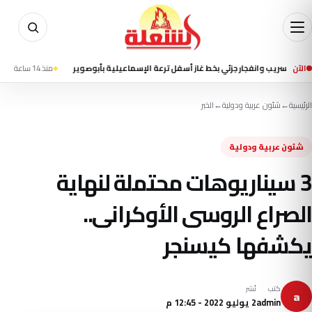
الآن
 وانفجار جزئي بخط غاز أسفل ترعة الإسماعيلية بأبوصوير
منذ 14 ساعة
إعلام إيراني 
الرئيسية
←
شئون عربية ودولية
←
الخبر
شئون عربية ودولية
3 سيناريوهات محتملة لنهاية
الصراع الروسى الأوكرانى..
يكشفها كيسنجر
كتب
نُشر
a
admin
2 يوليو 2022 - 12:45 م