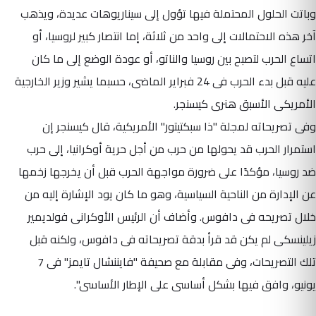
وباتت الحلول المحتملة فيها تؤول إلى سيناريوهات عديدة، ويذهب
آخر هذه الاحتمالات إلى واحد من ثلاثة، إما انتصار كبير لروسيا، أو
اتساع الحرب لتصبح بين روسيا والناتو، أو عودة الوضع إلى ما كان
عليه قبل بدء الحرب فى 24 فبراير الماضى، حسبما يشير وزير الخارجية
الأمريكى الأسبق هنرى كيسنجر.
وفى تصريحاته لمجلة "ذا سبكتيتور" الأمريكية، قال كيسنجر إن
استمرار الحرب قد يحولها من حرب من أجل حرية أوكرانيا، إلى حرب
ضد روسيا، مؤكدًا على ضرورة مواجهة الحرب قبل أن يخرجها زخمها
عن الإدارة من الناحية السياسية، وهو ما كان يود الإشارة إليه من
خلال تصريحه فى دافوس. وأضاف أن الرئيس الأوكرانى فولديمير
زيلينسكى لم يكن قد قرأ بدقة تصريحاته فى دافوس، ولكنه قبل
تلك التصريحات، وفى مقابلة مع صحيفة "فايننشال تايمز" فى 7
يونيو، وافق فيها بشكل أساسى على الإطار الأساسى".