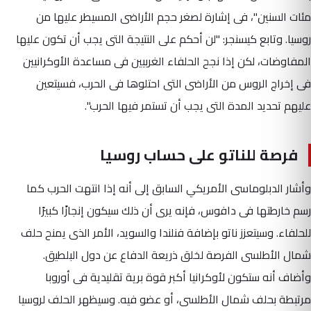
مئات السنين"، فى إشارة لصغر حجم الأراضى المسيطر عليها من
روسيا. وتابع كيسنجر: "لن أحكم على النتيجة التى يجب أن تكون عليها
المفاوضات، لكن إذا نجح الحلفاء الغربيين فى مساعدة الأوكرانيين
فى إخراج الروس من الأراضى التى احتلوها فى الحرب، فسيتعين
عليهم تحديد المدة التى يجب أن تستمر فيها الحرب".
فرصة للناتو على حساب روسيا
وأشار الدبلوماسى الأمريكي السابق إلى أنه إذا انتهت الحرب كما
رسم خارطتها فى دافوس، فإنه يرى أن ذلك سيكون إنجازًا كبيرًا
للحلفاء. وسيتعزز ناتو بإضافة فنلندا والسويد، الأمر الذى يمنح حلف
شمال الأطلسى الفرصة لخلق ذريعة الدفاع عن دول البلطيق.
وأضاف أنه ستكون لأوكرانيا أكبر قوة برية تقليدية فى أوروبا
مرتبطة بحلف شمال الأطلسى، أو عضو فيه. وسيظهر الحلف لروسيا