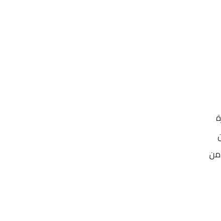
حو 160 ألف زيارة
 من