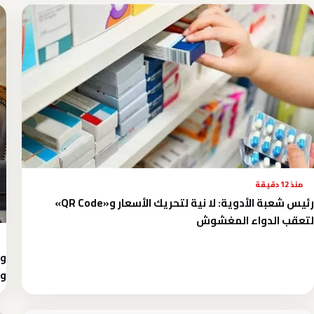
منذ 12 دقيقة
رئيس شعبة الأدوية: لا نية لتحريك الأسعار و«QR Code»
لتعقب الدواء المغشوش
وز
وا