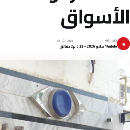
الأسواق
كتب
نُشر
وقت القراءة
a
abdo
14 مايو 2026 - 6:22 م
2 دقائق