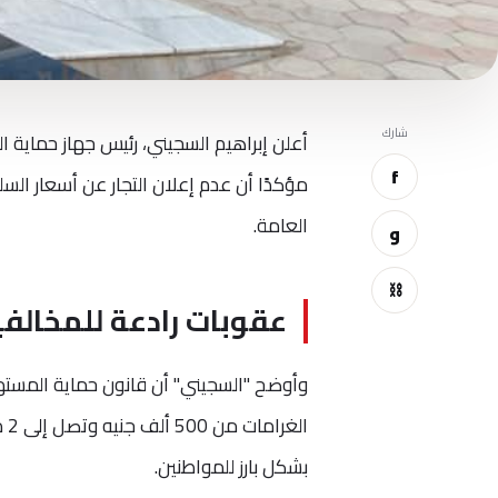
شارك
أعلن إبراهيم السجيني، رئيس جهاز حماية ا
f
مؤكدًا أن عدم إعلان التجار عن أسعار الس
العامة.
و
⛓
عقوبات رادعة للمخالف
وأوضح "السجيني" أن قانون حماية المستهل
ال
بشكل بارز للمواطنين.