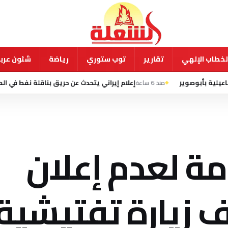
لخطاب الإلهي
تقارير
توب ستوري
رياضة
شئون عربي
منذ 6 ساعة
إعلام إيراني يتحدث عن حريق بناقلة نفط في المسار الجنوبي لمضيق
امة لعدم إعلان
عار.. و160 ألف زيارة تفت