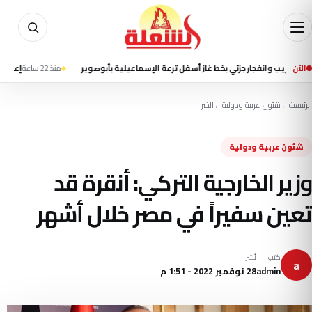
الآن
نفجار جزئي بخط غاز أسفل ترعة الإسماعيلية بأبوصوير
منذ 22 ساعة
إعلام إيراني يتح
الرئيسية
←
شئون عربية ودولية
←
الخبر
شئون عربية ودولية
وزير الخارجية التركي: أنقرة قد
تعين سفيراً في مصر خلال أشهر
كتب
نُشر
a
admin
28 نوفمبر 2022 - 1:51 م