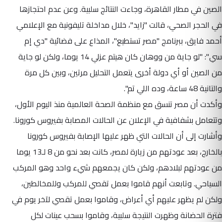
الصين في مطار القاهرة، وجاءت النتائج سلبية. وعن عدم احتجازها
في الحجر الصحي، قالت "زايد"، خلال مداخلة تليفونية مع الإعلامي
أحمد فايق، ببرنامج "مصر تستطيع"، المذاع على فضائية "دي إم
سي": "لو جاية من ووهان كان هيتم عزلي 14 يوما، ولكن لو جاية
من الصين أو أي دولة أخرى يتعمل التحليل مرتين، وبين كل مرة
والتانية 48 ساعة، وده اللي تم".
وأكدت أن مصر تنسق مع منظمة الصحة العالمية منذ اليوم الأول،
وتتعامل بشفافية في الإعلان عن الحالات المصابة بفيروس كورونا.
وأشارت إلى أن الحالات التي ظهر عليها الإصابة بفيروس كورونا
بالخارج، بعد عودتهم من زيارة لمصر، كانت بعد نحو من 8 لـ13 يوما
من عودتهم لبلادهم، ولكن كان يجمعهم شيء واحد وهو المركب
السياحي. وتابعت أنهم قاموا بعمل تقصي للمركب وللمخالطين،
ولكن لم يظهر عليهم أي أعراض، وقاموا بعمل تقصي لآخر يوم في
فترة الحضانة وظهرت النتيجة سلبية، وقاموا بسحب عينات لكل