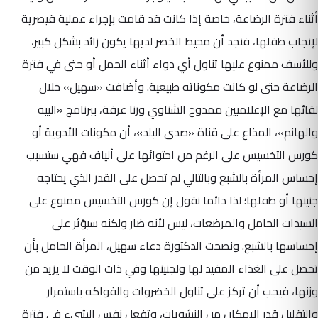
أثناء فترة الرضاعة، خاصة إذا كانت قد قامت بإجراء عملية قيصرية
لإنجاب طفلها، فنجد أن محيط الخصر لديها يكون زائد بشكل كبير،
وللأسف ممنوع عليها تناول أي دواء أثناء الحمل أو حتى في فترة
الرضاعة حتى لو كانت مكوناته طبيعية. وأضافت «سهيل» خلال
لقائها مع الإعلاميين ممدوح الشناوي ورنا عرفة، ببرنامج «البيه
والهانم»، المذاع على قناة «صدى البلد»، أن مكونات الأدوية أو
كورس التخسيس على الرغم من احتوائها على ألياف فهي ستسبب
إحساس المرأة بالشبع وبالتالي لم تحصل على القدر الذي يحتاجه
جنينها أو طفلها؛ لذا دائما نقول إن كورس التخسيس ممنوع على
السيدات الحامل والمرضعات، ليس لأنه ضار ولكنه سيؤثر على
إحساسها بالشبع. ونصحت الدكتورة دعاء سهيل، المرأة الحامل بأن
تحصل على الغذاء المفيد لها ولجنينها وفي ذات الوقت لا يزيد من
وزنها، فيجب أن تركز على تناول الخضروات والفواكه باستمرار
والتقليل قدر الإمكان من النشويات، وتفعل نفس الشيء في فترة