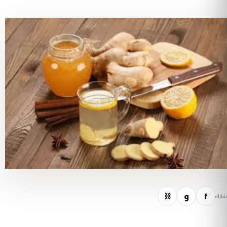
f
و
⛓
شارك