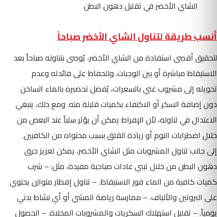
الشاي الأخضر في تقليل دهون البطن
أنسب طريقة لتناول الشاي الأخضر صباحاً
لتحقيق أقصى استفادة من الشاي الأخضر، يُوصى بتناوله صباحاً بعد
الاستيقاظ مباشرة أو بين الوجبات. وللحفاظ على فائدته وعدم
تحويله إلى مشروب غني بالسعرات، يُفضل تحضيره بالماء الساخن
دون إضافة السكر أو الاكتفاء بكميات قليلة منه. ومع ذلك، ينبغي
الاعتدال في تناوله، لأن الإفراط يمكن أن يؤثر سلباً عند البعض من
خلال اضطرابات النوم أو زيادة القلق بسبب محتواه من الكافيين.
إلى جانب تناول المشروبات مثل الشاي الأخضر، يمكن تعزيز حرق
دهون البطن من خلال تبني عادات صباحية مفيدة، مثل: – شرب
كميات كافية من الماء فور الاستيقاظ. – تناول إفطار متوازن يحتوي
على البروتين والألياف. – ممارسة رياضة المشي أو أي نشاط بدني
يومياً. – تقليل استهلاك السكريات والمشروبات المحلاة. – الحصول