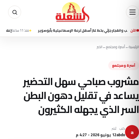
الآن
نفجار جزئي بخط غاز أسفل ترعة الإسماعيلية بأبوصوير
منذ 11 ساعة
إعلام إيراني يتح
الرئيسية
←
أسرة ومجتمع
←
الخبر
أسرة ومجتمع
مشروب صباحي سهل التحضير
يساعد في تقليل دهون البطن
السر الذي يجهله الكثيرون
كتب
نُشر
a
abdo
12 يونيو 2026 - 4:27 م