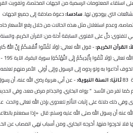
 على استقاء المعلومات الرسمية من الجهات المختصة، وتفويت الف
لشائعات التي يروجون لها.
سادسا:
دعوة صادقة إلى جميع الجهات
 باختصاصه، وعدم استغلال مثل هذه الحالات من خلال رفع الأسعار خا
 للفتوى: دلَّ على الفتوى السابقة أدلة من: القرآن الكريم، والسنة
اً: القرآن الكريم:
- قول الله تعالى: (وَلَا تَقْتُلُوا أَنْفُسَكُمْ إِنَّ اللهَّ كَان
بِكُمْ رَحِيمًا) سورة النساء، الآية 29 
الخوف أذاعوا به ولو ردوه إلى الرسول وإلى أولي الأمر منهم لعلمه
83
ثانيًا: السنة النبوية:
- عن أبي هريرة رضي الله عنه، أن رسول 
 كما تفر من الأسد " :رواه البخاري. والجذام مرض معد، وفي الحدي
ى وفي ذلك دلالة على إثبات التأثير للعدوى بإذن الله تعالى والحث ع
لله عنه أن رسول الله صلى الله عليه وسلم: قال «إذا سمعتم بالطا
ها فلا تخرجوا منها. أخرجه البخاري. ومن أسباب نهي المصاب عن الخ