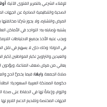
للإفتاء الشرعي بالتمرير الفتوى الآتية:
أولاً
الصحية والتنظيمية الصادرة عن الجهات المخت
المرض وانتشاره، ولا يجوز شرعًا مخالفتها 
يشتبه بإصابته به؛ التواجد في الأماكن ال
ويجب عليه الأخذ بجميع الاحتياطات اللازمة
في الدولة؛ وذلك حتى لا يسهم في نقل ال
والعيدين والتراويح لكبار المواطنين (كبا
يعاني من مرض ضعف المناعة، ويؤدون الص
صلاة الجمعة.
رابعًا:
فيما يخصُّ الحج والعم
حكومة المملكة العربية السعودية؛ انطلاق
والزوار، وإعانةً لها في الحفاظ على صحة 
الجهات المختصة وتقديم الدعم اللازم لها -