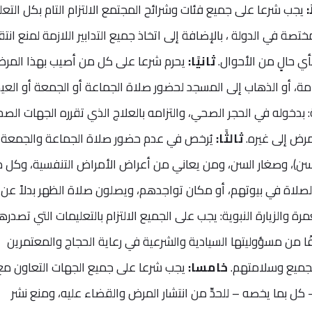
:
يجب شرعا على جميع فئات وشرائح المجتمع الالتزام التام بكل التعل
صة في الدولة ، بالإضافة إلى اتخاذ جميع التدابير اللازمة لمنع انتق
بأي حالٍ من الأحوال.
ثانيًا:
يحرم شرعا على كل من أصيب بهذا المرض
عامة، أو الذهاب إلى المسجد لحضور صلاة الجماعة أو الجمعة أو العيد
: بدخوله في الحجر الصحي، والتزامه بالعلاج الذي تقرره الجهات الصح
مرض إلى غيره.
ثالثًا:
يُرخص في عدم حضور صلاة الجماعة والجمعة
ر السن)، وصغار السن، ومن يعاني من أعراض الأمراض التنفسية، وكل 
لاة في بيوتهم، أو مكان تواجدهم، ويصلون صلاة الظهر بدلاً عن
رة والزيارة النبوية: يجب على الجميع الالتزام بالتعليمات التي تصدره
ًا من مسؤوليتها السيادية والشرعية في رعاية الحجاج والمعتمرين
الجميع وسلامتهم.
خامسا:
يجب شرعا على جميع الجهات التعاون مع
 كل بما يخصه – للحدِّ من انتشار المرض والقضاء عليه، ومنع نشر