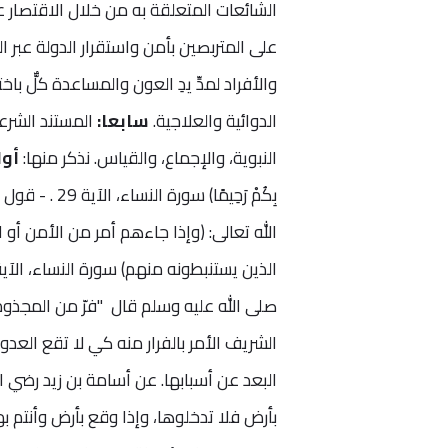
الشائعات المتعلقة به من خلال الاقتصار
على المتربصين بأمن واستقرار الدولة عبر ا
والأفراد لمدِّ يدِ العون والمساعدة كلٌّ
الدوائية والعلاجية.
سابعا:
المستند الشرعي
النبوية، والإجماع، والقياس. نذكر منها:
أول
الله تعالى: (وإذا جاءهم أمر من الأمن أو 
الذين يستنبطونه منهم) سورة النساء، الآية 
صلى الله عليه وسلم قال "فرّ من المجذوم
الشريف الأمر بالفرار منه كي لا تقع العدو
البعد عن أسبابها. عن أسامة بن زيد رضي ا
بأرض فلا تدخلوها، وإذا وقع بأرض وأنتم ب