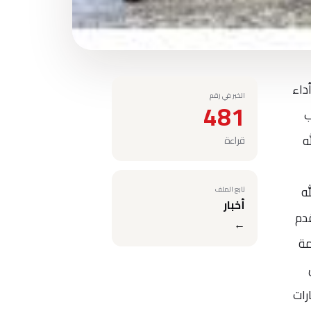
 بأحكام أداء
الخبر في رقم
481
ب
ه
قراءة
 صلى الله
تابع الملف
أخبار
قدم
←
مة
رات