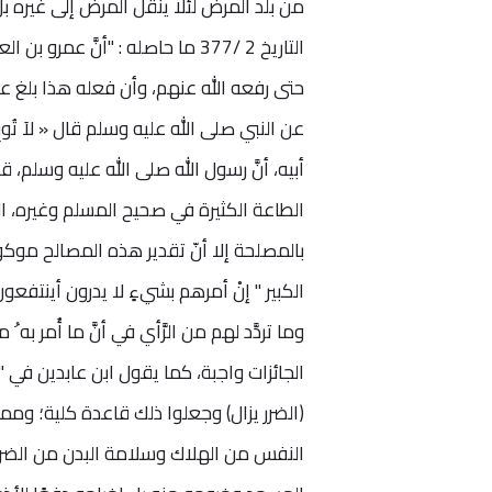
من بلد المرض لئلا ينقل المرض إلى غيره بل
التاريخ 2 /377 ما حاصله : "أنَ
حتى رفعه الله عنهم، وأن فعله هذا بلغ عمر
عن النبي صلى الله عليه وسلم قال « لاَ تُورِد
أبيه، أنَّ رسول الله صلى الله عليه وسلم، ق
الطاعة الكثيرة في صحيح المسلم وغيره، ال
بالمصلحة إلا أنّ تقدير هذه المصالح موكو
الكبير " إنْ أمرهم بشيءٍ لا يدرون أينتفعون به 
وما تردَّد لهم من الرَّأي في أنَّ ما أُمر به ُ
الجائزات واجبة، كما يقول ابن عابدين في 
(الضرر يزال) وجعلوا ذلك قاعدة كلية؛ ومم
النفس من الهلاك وسلامة البدن من الضرر