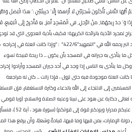
 الناس؛ ففي صحيح مسلم: أَنَّ ُ عمَرَ بْنَ الْخطَّابِ رضي الله عنه َ
هَا النَّاسُ تَأْكلُونَ شَجرَتَيْنِ لَا أَرَاهمَا إِلَّا َ خبِيثَتَيْنِ : َ هذَا الْبَصَلَ وَالثُّ
ذَا وَ َ جدَ رِيحَهُمَا ِ منْ الرَّجلِ ِ في الْمَسْجِدِ أَمرَ ِ بهِ فَأُخرِجَ إِلَى الْبَقِيعِ، ف
 هذا الإخراج لمجرد الأذية بالرائحة الكريهة؛ فكيف بأذية العدوى التي قد تود
بحياة الناس؛ وفي ذلك قال الحافظ ابن عبد البر رحمه الله في "التمهيد"422/6" : "وإذا كانت العلة في 
ل ما يتأذى به جيرانه في المسجد بأن يكون ... ذا ريحة قبيحة لسوء
ل ما يتأذى به الناس إذا وجد في أحد جيران المسجد وأرادوا إخراج
كانت العلة موجودة فيه حتى تزول ، فإذا زالت ... كان له مراجعة
سلمين إلى الالتجاء إلى الله بالدعاء وكثرة الاستغفار، فإن الاستغ
ه تعالى حكاية عن هود على نبينا وعليه الصلاة والسلام: (ويا قومي
استغفروا ربّكم ثم توبوا إليه يرسل السماء عليكم مدرارا ويزدكم قوة إل
لة الإمارات، بمن فيها وما فيها، قيادةً وشعبًا، وأن يرفع هذا ال
ى أعلم.
مجلس الإمارات للإفتاء الشرعي
رئيس المجلس معالي