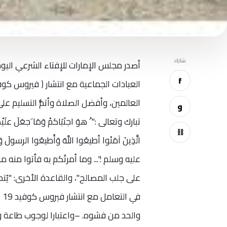
شارك
f
العبادات الجماعية مع انتشار ( فيروس كوفيد – 19 (كو
العالمين، وأفضل الصلاة وأتمُّ التسليم ع
و
⛓
عليه وسلم :"... وما أمرتُكم به فأتوا منه
على جلب المصالح"، والقاعدة الأخرى: "يُتح
في
والحد من فشوه. –واعتبارا لوجوب طاعة و