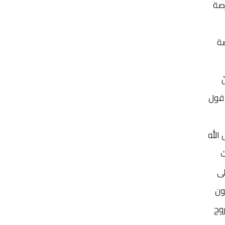
رصة
صة
َ
. - قول الله تعالى: (وَلَا تُلْقُوا بِأَيْدِيكُمْ إِلَى التَّهْلُكَةِ) سورة البقرة، الآية 195 - قول
الله
ث
لى
عون
روج