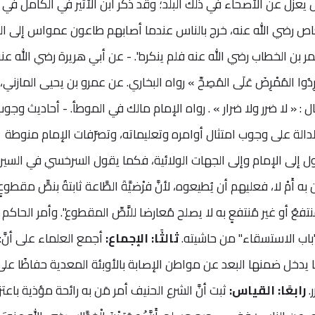
 يعزل عن الأصحاء في ذلك البلد؛ وقد ذكر ابن الأثير في الكامل في
ّ عمرو بن العاص رضي الله عنه، خرج بالناس عندما أصابهم طاعون عمواس إلى ال
 بن الخطاب رضي الله عنه فلم ينكره". - عن أبي هريرة رضي الله عنه
ُوا المُمْرِضَ عَلَى المُصِحِّ » رواه البخاري. عن عمرو بن يحيى المازني
ال : « لا ضرر ولا ضرار » . رواه الإمام مالك في الموطأ. - أحاديث وجو
دالة على وجوب امتثال أوامره وتعليماته، وتصرّفات الإمام منوطة
ل إلى الإمام وإلى الجهات الولائية، فكما يقول السرخسي في السير
أَمْ لا، فعليهم أن يُطيعوه، لأنَّ فرْضيَّةَ الطَّاعة ثابتةٌ بنصٍّ مقطوعٍ
 منتفعٌ أو غير مُنتفعٍ به لا يصلح مُعارضا للنَّصِّ المقطوع". وأمر الحاكم 
"باب الاستسقاء" من حاشيته.
ثالثًا: الإجماع:
أجمع العلماء على أنَّ:
ا يدخل ضمنها البعد عن مواطن الإصابة بالأوبئة المعدية حفاظًا على
.
رابعًا: القياس:
ثبت أنَّ الشرع الحنيف أمر مَن به رائحة مؤذية باعتز