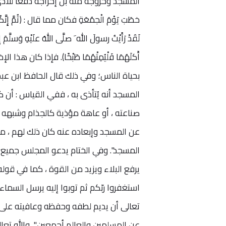
المسجد وخروجه منه بل إخراجه دفعًا للأذى عن
خطَبَ يَوْمَ الْجمُعَةِ فكان مما قال : (ثُمَّ إِنَّكُمْ أَيُّ
لَقَدْ رَأَيْتُ رسولَ الله َ صلَّى اللهُ علَيْهِ وَسلَّمَ إِ
أَكلَهُمَا فَلْيُمِتْهُمَا طَبْخًا). فإذا كان
المسجد أنه يُتأذى به ، ففي القياس : أن ك
صناعته ، أو عاهة مؤذية كالجذام وشبهه وك
عن المسجد وإبعاده عنه كان ذلك لهم ، ما 
المسجد". وفي الختام يدعو المجلس جميع الم
يرفع البلاء ويزيد من القوة ، كما في قول
تعالى أن يديم لطفه وحفظه وعافيته على دو
عن المسلمين والعالم أجمعين"، والله تعال