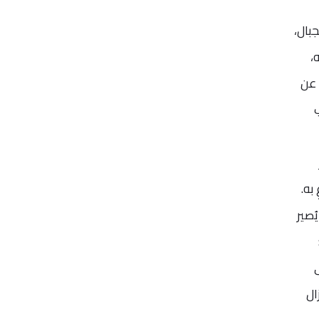
جبال،
،
، عن
ب
 به.
يُصير
ال