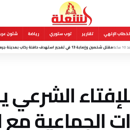
لخطاب الإلهي
تقارير
توب ستوري
رياضة
شئون عربي
جير استهدف حافلة ركاب بمدينة جرمانا السورية
منذ 11
إفتاء الشرعي يب
ات الجماعية مع ا