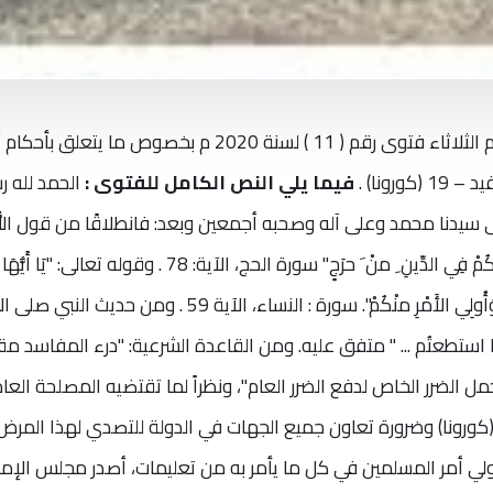
أصدر مجلس الإمارات للإفتاء الشرعي اليوم الثلاثاء فتوى رقم ( 11 ) لسنة 2020 م بخصوص ما يتعلق
رونا) .
فيما يلي النص الكامل للفتوى :
الحمد لله ر
لى سيدنا محمد وعلى آله وصحبه أجمعين وبعد: فانطلاقًا من قول الل
تبارك وتعالى :" ُ هوَ اجتَبَاكمْ وَمَا َجعَلَ علَيْكُمْ فِي الدِّينِ ِ منْ َ حرَجٍ" سورة الحج، الآية: 78 . وقوله تعالى: "يَا أَيُّهَا
الَّذِينَ آمَنُوا أطيعُوا اللَّهَ وَأَطيعُوا الرسولَ وَأُولِي الأَمْرِ منْكُمْ". سورة : النساء، الآية 59 . ومن حديث النبي
 ما استطعتُم ... " متفق عليه. ومن القاعدة الشرعية: "درء المفاسد م
مل الضرر الخاص لدفع الضرر العام"، ونظراً لما تقتضيه المصلحة العا
 التعامل مع انتشار فيروس كوفيد 19 (كورونا) وضرورة تعاون جميع الجهات في الدولة للتصدي لهذا المرض
لي أمر المسلمين في كل ما يأمر به من تعليمات، أصدر مجلس الإما