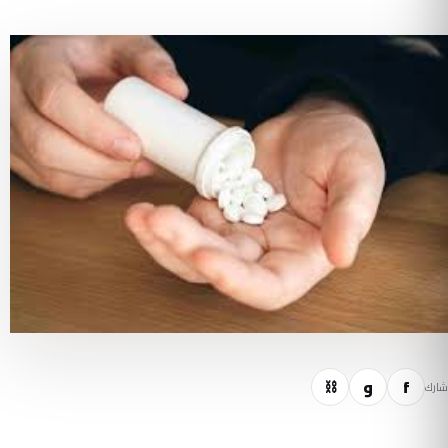
f
و
⛓
شارك