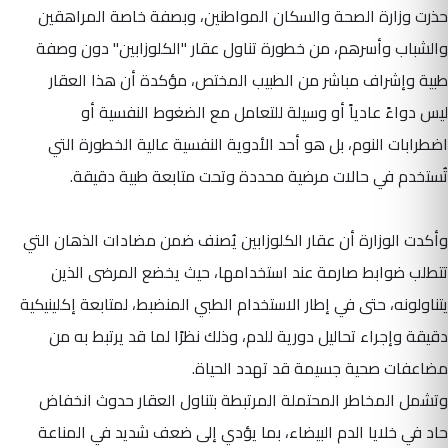
حذرت وزارة الصحة والسكان المواطنين، وبصفة خاصة المراهقين
والشباب وأسرهم، من خطورة تناول عقار "الكلوزابين" دون وصفة
طبية وإشراف مباشر من الطبيب المختص، مؤكدة أن هذا العقار
ليس دواءً عادياً أو وسيلة للتعامل مع الضغوط النفسية أو
اضطرابات النوم، بل هو أحد الأدوية النفسية عالية الخطورة التي
تُستخدم في حالات مرضية محددة وتحت متابعة طبية دقيقة.
وأكدت الوزارة أن عقار الكلوزابين يُصنف ضمن مضادات الذهان التي
تتطلب ضوابط صارمة عند استخدامها، حيث يخضع المرضى الذين
يتناولونه، حتى في إطار الاستخدام الطبي المنضبط، لمتابعة إكلينيكية
دقيقة وإجراء تحاليل دورية للدم، وذلك نظرًا لما قد يرتبط به من
مضاعفات صحية جسيمة قد تهدد الحياة.
وتشمل المخاطر المحتملة المرتبطة بتناول العقار حدوث انخفاض
حاد في خلايا الدم البيضاء، بما يؤدي إلى ضعف شديد في المناعة