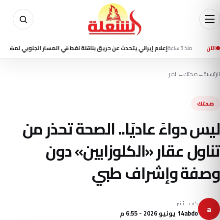
نذ 3 ساعة
الآن
إعلام إيراني يتحدث عن حريق بناقلة نفط في المسار الجنوبي لمضيق هرمز
منذ
الرئيسية
←
صحتك
←
الخبر
صحتك
ليس دواءً عاديًا.. الصحة تحذر من
تناول عقار «الكلوزابين» دون
وصفة وإشراف طبي
كتب
نُشر
a
abdo
14 يونيو 2026 - 6:55 م