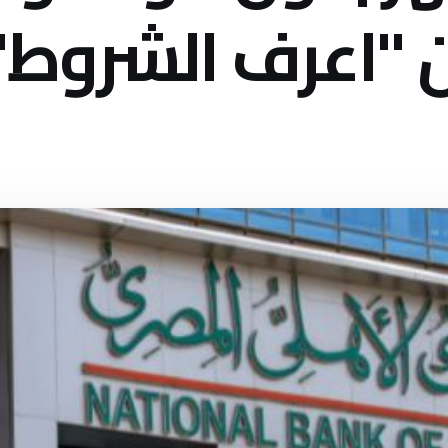
"اعرف الشروط"