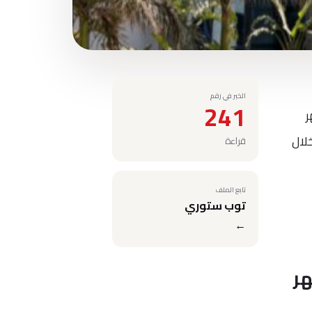
الخبر في رقم
241
ر
ن خلال
قراءة
تابع الملف
توب ستوري
←
هر