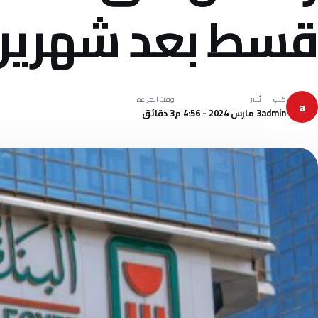
قسط بعد شهرين 
كتب
نُشر
وقت القراءة
a
admin
3 مارس 2024 - 4:56 م
3 دقائق