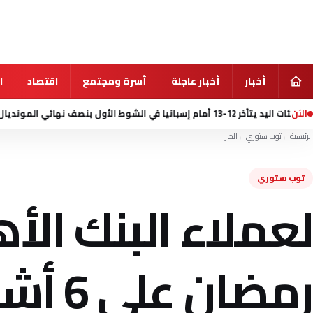
أخبار
أخبار عاجلة
أسرة ومجتمع
اقتصاد
ا
الآن
منذ 13 ساعة
مقتل 7 أشخاص في إطلاق نار بمدرسة شمال ب
الرئيسية
←
توب ستوري
←
الخبر
توب ستوري
لعملاء البنك ال
رمضان