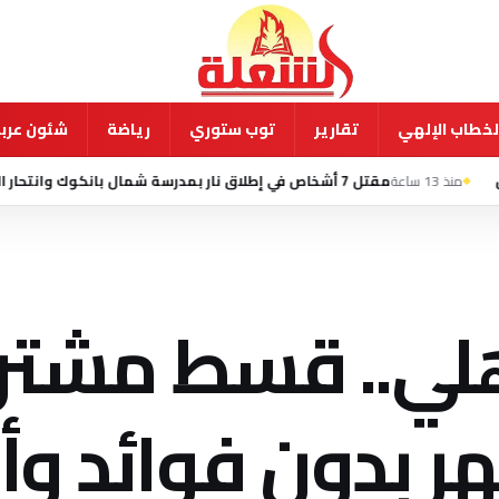
لخطاب الإلهي
تقارير
توب ستوري
رياضة
شئون عربي
انكوك وانتحار الطالب المشتبه به
أهلي.. قسط مشتر
 على 6 أشهر بدون فوائد 