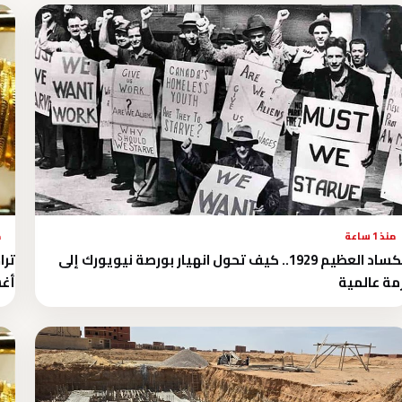
منذ 1 ساعة
م
الكساد العظيم 1929.. كيف تحول انهيار بورصة نيويورك إلى
مة عالمية
أغس