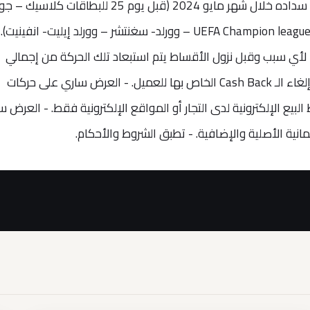
كشف حساب شهر أبريل 2024 على أن يتم سداده خلال شهر مايو 2024 (قبل يوم 25 للبطاقات 
تيتانيوم، أو قبل يوم 27 للبطاقات بلاتينم- UEFA Champion league – وورلد- سغنتشر – وورلد إيليت- انفينيت)
 لأي سبب وقبل نزول الأقساط يتم استبعاد تلك الحركة من إجمالي
حركات المشتريات التي تم تقسيطها، ويتم إلغاء الـ Cash Back الخاص بها للعميل. - العرض ساري على حركات
لبيع الإلكترونية لدى التجار أو المواقع الإلكترونية فقط. - العرض 
مانية الأصلية والإضافية. - تطبق الشروط والأحكام.