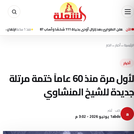
الآن
ارئ بعد زلزال أودى بحياة 111 شخصًا وأصاب 87
منذ 1 ساعة
ارتفاع ضحايا زلزال كولومبيا إلى 69 قتيلًا 
الرئيسية
←
أخبار
←
الخبر
أخبار
لأول مرة منذ 60 عاماً ختمة مرتلة
جديدة للشيخ المنشاوي
كتب
نُشر
a
abdo
1 يونيو 2026 - 3:02 م