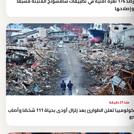
رصد 176 ثغرة أمنية في تطبيقات سامسونج المثبتة مسبقًا
وإصلاحها
منذ 21 دقيقة
كولومبيا تعلن الطوارئ بعد زلزال أودى بحياة 111 شخصًا وأصاب
87