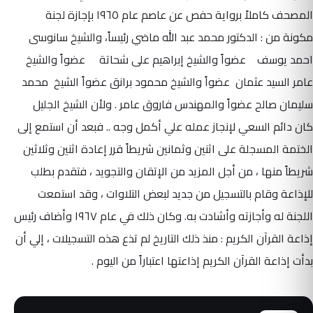
المصحف كاملاً برواية حفص عن عاصم عام ١٩٦٥ بإجازة لجنة
مكونة من : الدكتور محمد عبد الله ماضي رئيساً، والشيخ سانوسى
احمد يوسف عضواً والشيخ إبراهيم على شحاتة عضواً والشيخ
عامر السيد عثمان عضواً والشيخ محمود برانق عضواً الشيخ محمد
سليمان صالح عضواً والمهندس فاروق عامر . ولأن الشيخ الجليل
كان دائم السعي لإنجاز عمله علي أكمل وجه .. فبعد أن استمع إلى
الختمة المسجلة على اثنين وثمانين شريطاً قرر إعادة اثنين وثلاثين
شريطاً منها ، من أجل المزيد من الإتقان والتجويد ، فتقدم بطلب
للإذاعة وقام بالتسجيل من جديد لبعض التلاوات ، وقد استمعت
اللجنة له وأجازته وأشادت به. وكان ذلك في عام ١٩٦٧ وأضاف رئيس
إذاعة القرآن الكريم : منذ ذلك التاريخ لم تذع هذه التسجيلات ، إلي أن
بدأت إذاعة القرآن الكريم إذاعتها اعتباراً من اليوم .