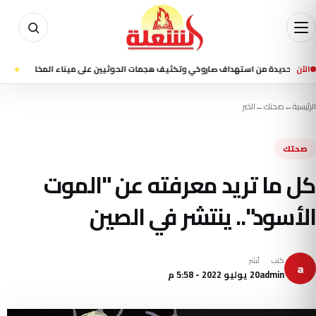
الآن
يدة من استهداف صاروخي وتكثيف هجمات الحوثيين على ميناء المخا
منذ 1 ساعة
7 قتلى ونحو 35 جريحًا في قصف حوثي استهدف ميناء المخا وتجمعات سكنية
الرئيسية
←
صحتك
←
الخبر
صحتك
كل ما تريد معرفته عن "الموت
الأسود".. ينتشر في الصين
كتب
نُشر
a
admin
20 يوليو 2022 - 5:58 م