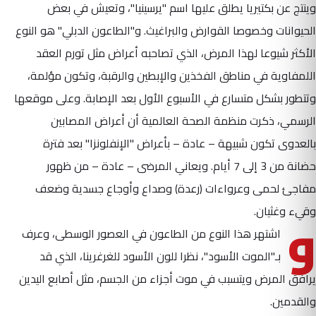
وينتج عن بكتيريا يطلق عليها اسم "يرسينيا"، وتعيش في بعض
الحيوانات وخصوصا القوارض والبراغيث. و"الطاعون الدبلي" هو النوع
الأكثر شيوعا لهذا المرض، الذي تصاحبه أعراض مثل تورم العقد
اللمفاوية في مناطق الفخذين والإبطين والرقبة، وتكون مؤلمة،
وتتطور بشكل متسارع في الأسبوع الأول بعد الإصابة. وعلى موقعها
الرسمي، ذكرت منظمة الصحة العالمية أن أعراض المصابين
بالعدوى تكون شبيهة – عادة – بأعراض "الإنفلونزا" بعد فترة
حضانة من 3 إلى 7 أيام. ويعاني المرضى – عادة – من ظهور
مفاجئ لحمى وعرواءات (رعدة) وصداع وأوجاع جسدية وضعف
و
وقيء وغثيان.
اشتهر هذا النوع من الطاعون في العصور الوسطى، وعرف
بـ"الموت الأسود"، نظرا للون الأسود للغرغرينا، الذي قد
يرافق المرض ويتسبب في موت أجزاء من الجسم، مثل أصابع اليدين
والقدمين.