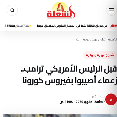
الآن
 حريق بناقلة نفط في المسار الجنوبي لمضيق هرمز
منذ 7 ساعة
إصابة 8 أطفال بعد اقتحام سيارة فصلا في روضة أطفال بمدينة جلينديل الأمريكية
الرئيسية
←
شئون عربية ودولية
←
الخبر
شئون عربية ودولية
قبل الرئيس الأمريكي ترامب..
زعماء أصيبوا بفيروس كورونا
كتب
نُشر
a
admin
2 أكتوبر 2020 - 11:04 ص