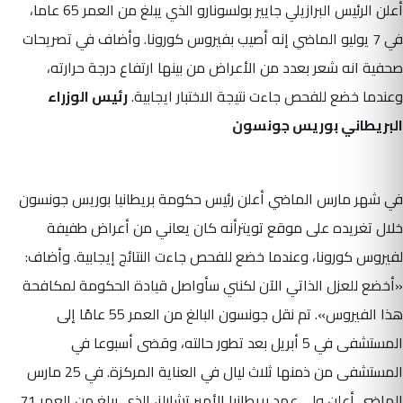
أعلن الرئيس البرازيلي جايير بولسونارو الذي يبلغ من العمر 65 عاما،
في 7 يوليو الماضي إنه أصيب بفيروس كورونا. وأضاف في تصريحات
صحفية انه شعر بعدد من الأعراض من بينها ارتفاع درجة حرارته،
وعندما خضع للفحص جاءت نتيجة الاختبار ايجابية.
رئيس الوزراء
البريطاني بوريس جونسون
في شهر مارس الماضي أعلن رئيس حكومة بريطانيا بوريس جونسون
خلال تغريده على موقع تويترأنه كان يعاني من أعراض طفيفة
لفيروس كورونا، وعندما خضع للفحص جاءت النتائج إيجابية. وأضاف:
«أخضع للعزل الذاتي الآن لكنني سأواصل قيادة الحكومة لمكافحة
هذا الفيروس». تم نقل جونسون البالغ من العمر 55 عامًا إلى
المستشفى في 5 أبريل بعد تطور حالته، وقضى أسبوعا في
المستشفى من ذمنها ثلاث ليال في العناية المركزة. في 25 مارس
الماضي أعلن ولي عهد بريطانيا الأمير تشارلز، الذي يبلغ من العمر 71