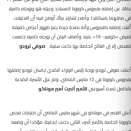
عامًا، عن إصابته بفيروس كورونا المستجد وعزله هو وزوجته كاميلا
في منزلهما باسكتلندا. وأصدر تشارلز، بيانًا، أوضح فيه أن التحليلات
أثبتت إصابته بالفيروس وأنه بصحة جيدة رغم ظهور أعراض خفيفة
لمرض «كوفيد- 19» عليه. وأضاف البيان أن زوجته كاميلا خضعت
للفحص إلا إن النتائج الخاصة بها جاءت سلبية.
صوفي ترودو
أعلنت صوفي ترودو زوجة رئيس الوزراء الكندي جاستن ترودو إصابتها
بفيروس كورونا في 12 مارس الماضي، وتم عزل الأسرة الكندية
بالكامل لمدة أسبوعين
الأمير ألبرت أمير موناكو
أعلن القصر في موناكو في شهر مارس الماضي أن اختبارات فحص
كورونا الخاصة بالأمير ألبرت الثاني جاءت ايجابية، مؤكدا أن وضعه