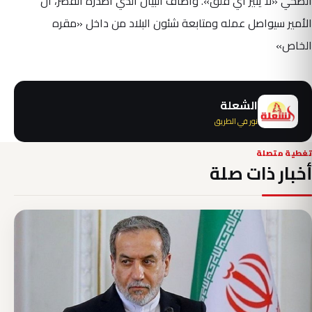
الصحي «لا يثير أي قلق». وأضاف البيان الذي أصدره القصر، أن
الأمير سيواصل عمله ومتابعة شئون البلاد من داخل «مقره
الخاص»
الشعلة
نور في الطريق
تغطية متصلة
أخبار ذات صلة