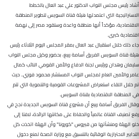
أشاد رئيس مجلس النواب الدكتور علي عبد العال بالخطط
الاستراتيجية التي اعتمدتها هيئة قناة السويس لتطوير المنطقة
الاقتصادية، مؤكداً أنها منطقة واعدة وستقود مصر إلى نهضة
اقتصادية كبرى.
جاء ذلك خلال استقبال عبد العال بمقر المجلس اليوم الثلاثاء رئيس
هيئة قناة السويس الفريق أسامة ربيع، بحضور وكيل مجلس النواب
سليمان وهدان ورئيس لجنة الدفاع والأمن القومي النائب كمال
عامر والأمين العام لمجلس النواب المستشار محمود فوزي.. حيث
تم خلال اللقاء استعراض المشروعات القومية والتنموية التي تتم
في المنطقة الاقتصادية بقناة السويس.
وقال الفريق أسامة ربيع أن مشروع قناة السويس الجديدة نجح في
رفع تصنيف القناة عالمياً والحفاظ على مكانتها الرائدة، لافتا إلى
خلو الهيئة ومنشآتها من فيروس "كورونا" وأن الهيئة اتخذت كل
التدابير الاحترازية الوقائية بالتنسيق مع وزارة الصحة لمنع دخول