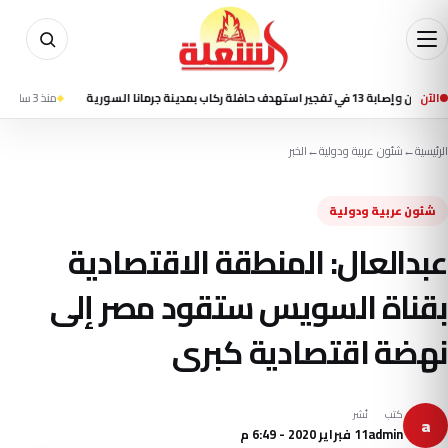
الآن
ة ركاب بمدينة جرمانا السورية
منذ 3 ساعة
تسنيم: ا
الرئيسية
←
شئون عربية ودولية
←
الخبر
شئون عربية ودولية
عبدالعال: المنطقة الاقتصادية
بقناة السويس ستقود مصر إلى
نهضة اقتصادية كبرى
كتب
نُشر
a
admin
11 فبراير 2020 - 6:49 م