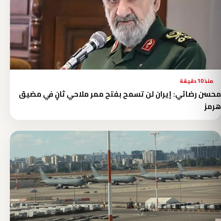
منذ 10 دقيقة
محسن رضائي: إيران لن تسمح بفتح ممر ملاحي ثانٍ في مضيق
هرمز