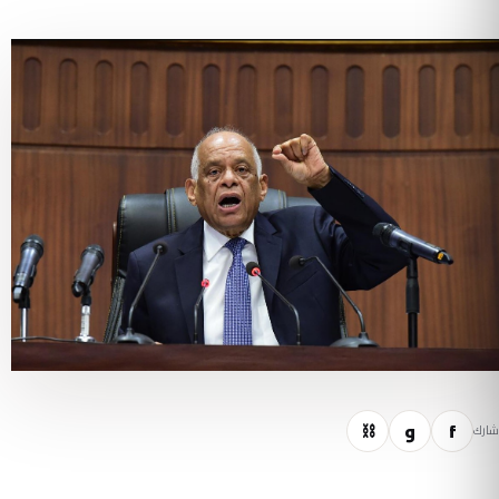
f
و
⛓
شارك