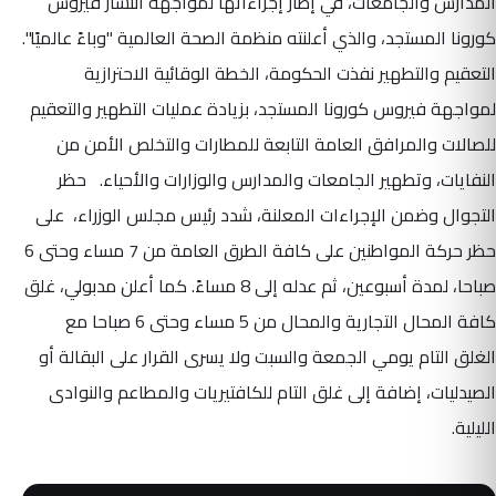
المدارس والجامعات، في إطار إجراءاتها لمواجهة انتشار فيروس
كورونا المستجد، والذي أعلنته منظمة الصحة العالمية "وباءً عالميًا".
التعقيم والتطهير نفذت الحكومة، الخطة الوقائية الاحترازية
لمواجهة فيروس كورونا المستجد، بزيادة عمليات التطهير والتعقيم
للصالات والمرافق العامة التابعة للمطارات والتخلص الأمن من
النفايات، وتطهير الجامعات والمدارس والوزارات والأحياء. حظر
التجوال وضمن الإجراءات المعلنة، شدد رئيس مجلس الوزراء، على
حظر حركة المواطنين على كافة الطرق العامة من 7 مساء وحتى 6
صباحا، لمدة أسبوعين، ثم عدله إلى 8 مساءً. كما أعلن مدبولي، غلق
كافة المحال التجارية والمحال من 5 مساء وحتى 6 صباحا مع
الغلق التام يومي الجمعة والسبت ولا يسرى القرار على البقالة أو
الصيدليات، إضافة إلى غلق التام للكافتيريات والمطاعم والنوادى
الليلية.