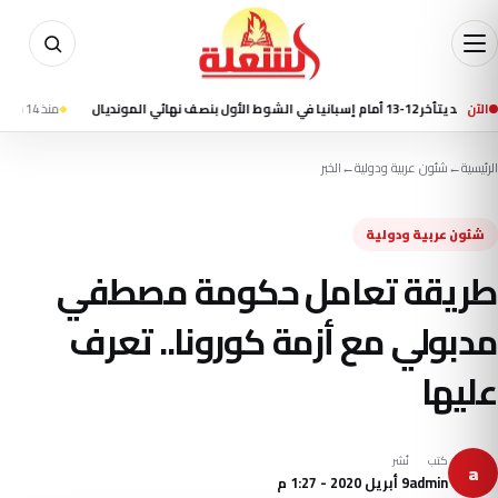
هائي المونديال
الآن
منذ 14 ساعة
مقتل 7 أشخاص في إطلاق نار بمدرسة شمال بانكوك وانتحار الطالب المشتبه به
الرئيسية
←
شئون عربية ودولية
←
الخبر
شئون عربية ودولية
طريقة تعامل حكومة مصطفي
مدبولي مع أزمة كورونا.. تعرف
عليها
كتب
نُشر
a
admin
9 أبريل 2020 - 1:27 م