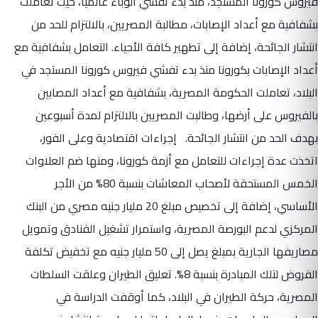
فيروس كورونا المستجد، منذ بدء تفشي الوباء عالميا، حيث تعاملت
بشفافية مع أعداد الإصابات، مطالبة المصريين، بالالتزام للحد من
انتشار الجائحة، إضافة إلى تطهير كافة الأحياء. التعامل بشفافية مع
أعداد الإصابات بكورونا منذ بدء تفشي فيروس كورونا المستجد في
البلاد، تعاملت الحكومة المصرية، بشفافية مع أعداد المصابين
بالفيروس على أرضها، وطالبت المصريين بالالتزام لمدة أسبوعين
بهدف الحد من انتشار الجائحة. إجراءات اقتصادية وعلى الفور،
اتخذت عدة إجراءات للتعامل مع أزمة كورونا، ومنها ضم العلاوات
الخمس المستحقة لأصحاب المعاشات بنسبة 80% من الأجر
الأساسي، إضافة إلى تخصيص مبلغ 20 مليار جنيه مصري من البنك
المركزي لدعم البورصة المصرية، واستمرار تشغيل الفنادق وتمويل
مصاريفها الجارية بمبلغ يصل إلى 50 مليار جنيه مع تخفيض تكلفة
القروض لتلك المبادرة بنسبة 8%. تعليق الطيران وعلقت السلطات
المصرية، حركة الطيران في البلاد، كما أوقفت الدراسة في