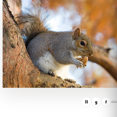
f
و
⛓
شارك