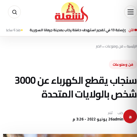
الآن
نة جرمانا السورية
منذ 6 ساعة
تسنيم: انفج
الرئيسية
←
فن ومنوعات
←
الخبر
فن ومنوعات
سنجاب يقطع الكهرباء عن 3000
شخص بالولايات المتحدة
كتب
نُشر
a
admin
26 يونيو 2022 - 3:26 م