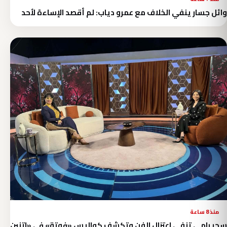
وائل جسار ينفي الخلاف مع عمرو دياب: لم أقصد الإساءة لأحد
منذ 8 ساعة
سحر رامي تنفي اعتزال الفن وتكشف كواليس «فوتة» في «اتنين