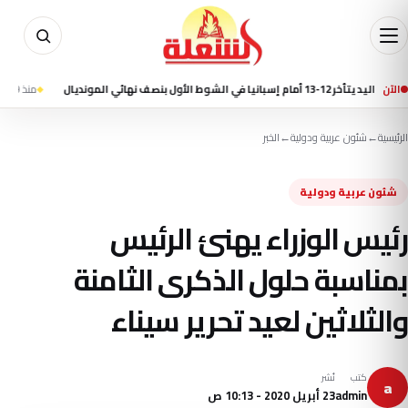
الآن
ول بنصف نهائي المونديال
منذ 19 ساعة
مقتل 7 أشخاص في إطلاق نار بمدرسة شمال بانكوك وانتحار الطالب المشتبه به
الرئيسية
←
شئون عربية ودولية
←
الخبر
شئون عربية ودولية
رئيس الوزراء يهنئ الرئيس
بمناسبة حلول الذكرى الثامنة
والثلاثين لعيد تحرير سيناء
كتب
نُشر
a
admin
23 أبريل 2020 - 10:13 ص