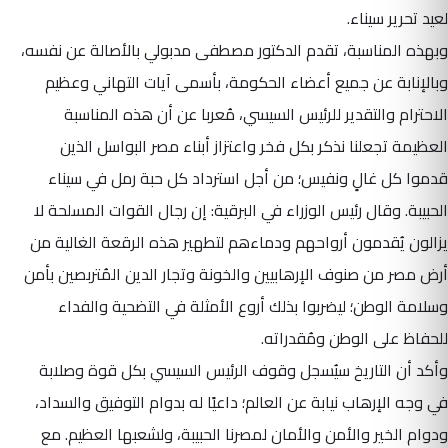
لعيد تحرير سيناء.
وبهذه المناسبة، تقدم الدكتور مصطفى مدبولي بالأصالة عن نفسه،
وبالإنابة عن جميع أعضاء الحكومة، بأسمى آيات التهاني وعظيم
الاحترام والتقدير للرئيس السيسي، مُعربا عن أن هذه المناسبة
العظيمة تجعلنا نذكر بكل فخر واعتزاز أبناء مصر البواسل الذين
قدموا كل غالٍ ونفيس؛ من أجل استرداد كل حبة رمل في سيناء
الحبيبة. وقال رئيس الوزراء في البرقية: إن رجال القوات المسلحة لا
يزالون يُقدمون أرواحهم ودماءهم لتطهير هذه الرقعة الغالية من
أرض مصر من صنوف الإرهابيين والخونة وتجار الدين المُتربصين بأمن
وسلامة الوطن؛ ليضربوا بذلك أروع الأمثلة في التضحية والفداء
للحفاظ على الوطن ومُقدراته.
وأكد أن التاريخ سيُسجل وقوف الرئيس السيسي بكل قوة وصلابة
في وجه الإرهاب نيابة عن العالم؛ داعيًا له بدوام التوفيق والسداد،
ودوام الخير والأمن والأمان لمصرنا الحبيبة، ولشعبها العظيم. مع