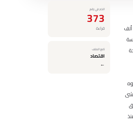
الخبر في رقم
373
عيا لتفادي حدوث موجة ثالثة من تفشي فيروس كورونا. وطبقا لإحصاء رويترز، سجلت بريطانيا أكثر من 71 ألف
قراءة
 الدراسة
ة
تابع الملف
اقتصاد
←
شاروه
 تصل إلى 70 بالمئة وتتفشى
ق
وا الجرعة الأولى من لقاح فايزر-بيونتيك للوقاية من كوفيد-19 منذ