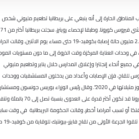
 المناطق الحارة إلى أنه ينبغي على بريطانيا تطعيم مليوني شخص
أسبو
وفاة بسبب فيروس كورونا وما يربو على 2.3 مليون حالة إصابة بكوفيد-19 حتى مساء يوم الاثنين. وقالت
ء في وحدات العناية المركزة وقت الذروة إلى ما دون مستويات الموج
 جميع أنحاء إنجلترا وإغلاق المدارس خلال يناير وتطعيم مليوني
 للقاح، فإن الإصابات وأعداد من يدخلون المستشفيات ووحدات
العناية المركزة والوفيات في 2021 ستتجاوز مثيلاتها في 2020". وقال رئيس الوزراء بوريس جونسون ومست
العلميون إن سلالة جديدة من فيروس كورونا قد تكون أكثر قدرة على العدوى بنسبة
ثر فتكا أو تسبب أمراضا أخطر. وقالت الحكومة البريطانية في وقت ساب
:إن 600 ألف شخص في المملكة المتحدة تلق