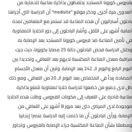
بفيروس كورونا المستجد يحتفظون بذاكرة مناعية للحماية من
العدوى مرة أخرى. وذكر موقع "medisite" أن الدراسة التي أجراها
باحثون أستراليون أن هذه المناعة قد تستمر مع المتعافين لمدة
ثمانية أشهر على الأقل. وأشار الباحثون إلى دور الخلايا اللمفاوية
في تأمين المناعة ضد فيروس كورونا المستجد بعد الإصابة به.
وخلال الدراسة فحص الباحثون حالة 25 مصابا بكورونا، حيث جرت
مراقبة معدل المناعة المكتسبة لديهم بعد التعافي، وتحديدا بين
اليوم الرابع واليوم الـ 242 بعد الإصابة. وتبين أن معدل الأجسام
المضادة يبدأ في الانخفاض بعد اليوم الـ 20 من التعافي. ومع ذلك
ظل لدى جميع من خضعوا للدراسة خلايا لمفاوية تتمتع بذاكرة
مناعية قادرة على التعرف إلى مكونات الفيروس. وظلت هذه الخلايا
موجودة لدى المرضى حتى بعد مرور 8 أشهر على التعافي من
الإصابة. ورأى الباحثون أن ما خلصت إليه الدراسة عنصرا إيجابيا
ومطمئنا بشأن المناعة المكتسبة جراء الإصابة بالفيروس. وتجاوز