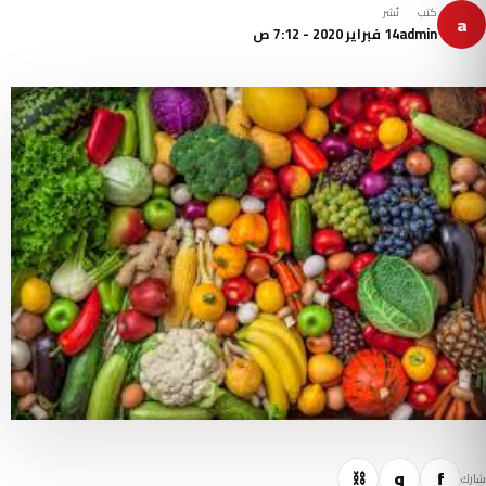
كتب
نُشر
a
admin
14 فبراير 2020 - 7:12 ص
f
و
⛓
شارك