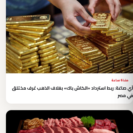
منذ 6 ساعة
آي صاغة: ربط استرداد «الكاش باك» بغلاف الذهب عُرف مختلق
في مصر