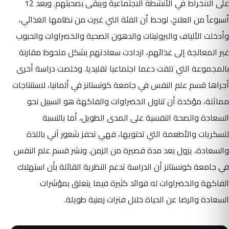
على الانخراط في الأنشطة الاجتماعية ويبقى بصحبتهم. وبعد 12
أسبوعاً من العلاج، لوحظ أن الفئة التي غيرت من نظامها الغذائي،
وأدخلت الألياف والبروتينات والدهون الصحية والخضراوات والحبوب
غير المعالجة إلى غذائهم، ازدادت سعادتهم بشكل ملحوظ مقارنة
بالمجموعة التي تلقت دعما اجتماعيا تقليديا. وخلصت دراسة أخرى
أجراها قسم علم النفس في جامعة كونستانز في ألمانيا، لاستنتاجات
مماثلة، مؤكدة أن تناول الخضراوات والفاكهة هو السبيل نحو
السعادة والصحة النفسية على المدى الطويل، أما بالنسبة
للسكريات والأطعمة التي تحتويها، فهي تحفز شعور آني باللذة
والسعادة، يزول بعد مدة قصيرة من الزمن. ونشر قسم علم النفس
في جامعة كونستانز أن الدراسة تدعم النظرية القائلة بأن استهلاك
الفاكهة والخضراوات له فوائد كثيرة فيما يتعلق بمؤشرات
السعادة والرضا عن الحياة خلال فترات زمنية طويلة.