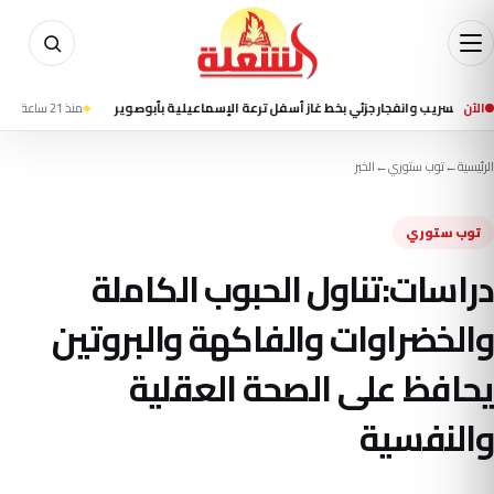
الآن
وانفجار جزئي بخط غاز أسفل ترعة الإسماعيلية بأبوصوير
منذ 21 ساعة
إعلام إيراني ي
الرئيسية
←
توب ستوري
←
الخبر
توب ستوري
دراسات:تناول الحبوب الكاملة
والخضراوات والفاكهة والبروتين
يحافظ على الصحة العقلية
والنفسية