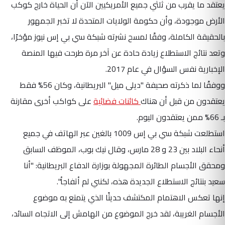
يعتقد ما يقرب من ثلثي جميع الأمريكيين الآن أن الحياة خارج كوكب
الأرض موجودة، وأن حكومة الولايات المتحدة لا تخبر الجمهور
بالحقيقة الكاملة، وفقًا لمسح نشرته شبكة سي بي إس نيوز مؤخرًا،
وتعد نتائج الاستطلاع زيادة حادة عن آخر مرة طرحت فيها المنصة
الإخبارية نفس السؤال في عام 2017.
ووفقًا لما ذكرته صحيفة "ديلى ميل" البريطانية، وكان 56% فقط
يعتقدون من قبل أن هناك
كائنات فضائية
على كواكب أخرى مقارنة
بـ 66% ممن يعتقدون اليوم.
استطلعت شبكة سي بي إس 1009 بالغين عبر الهاتف في جميع
أنحاء البلاد بين 23 و 28 مارس، وقال نيك بوب، الموظف السابق
ومحقق الأجسام الطائرة المجهولة بوزارة الدفاع البريطانية: "أنا
سعيد بنتائج الاستطلاع الجديدة هذه، لكنني لم أتفاجأ".
إنها تعكس الاهتمام المكتشف حديثًا الذي يتمتع به موضوع
الأجسام الغريبة، لقد خرج الموضوع من الهامش إلى الاتجاه السائد،