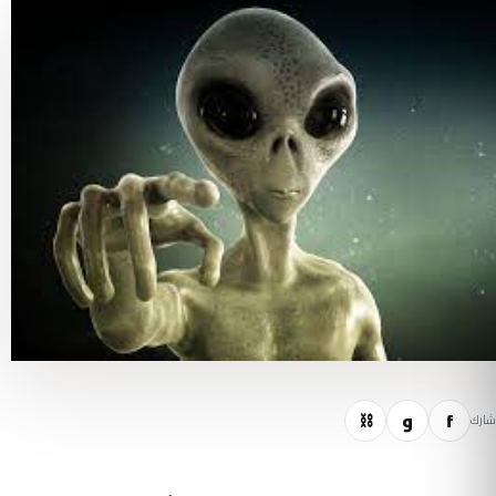
f
و
⛓
شارك