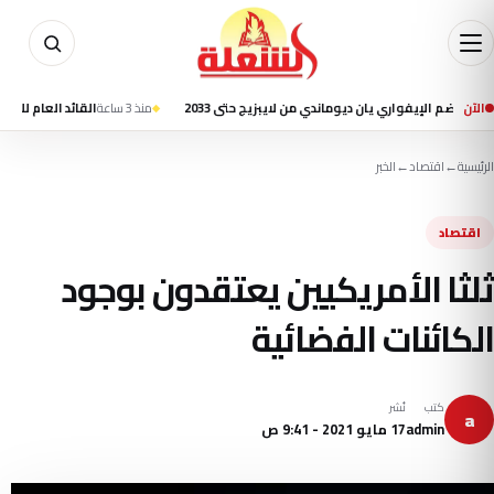
الآن
إيفواري يان ديوماندي من لايبزيج حتى 2033
منذ 3 ساعة
القائد العام للجيش العراقي ي
الرئيسية
←
اقتصاد
←
الخبر
اقتصاد
ثلثا الأمريكيين يعتقدون بوجود
الكائنات الفضائية
كتب
نُشر
a
admin
17 مايو 2021 - 9:41 ص