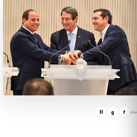
f
و
⛓
شارك