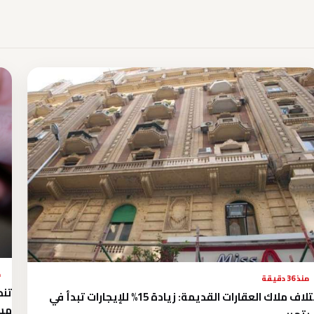
م
منذ 36 دقيقة
تنظ
ائتلاف ملاك العقارات القديمة: زيادة 15% للإيجارات تبدأ في
مسؤ