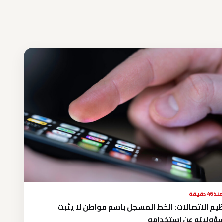
نذ 46 دقيقة
يم الاتصالات: الخط المسجل باسم مواطن لا يثبت
وليته عن استخدامه