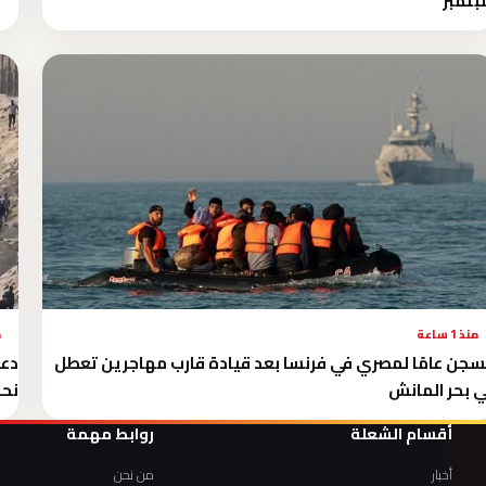
تمبر
منذ 1 ساعة
م
سجن عامًا لمصري في فرنسا بعد قيادة قارب مهاجرين تعطل
دعو
 بحر المانش
نحو 
أقسام الشعلة
روابط مهمة
أخبار
من نحن