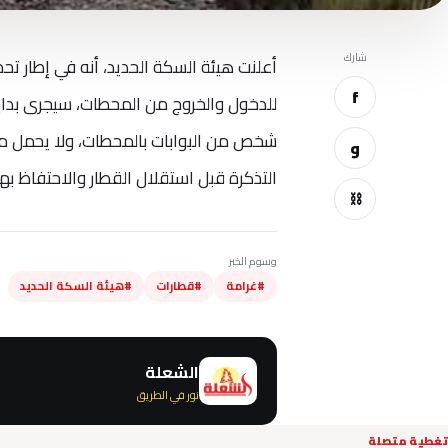
شارك
أعلنت هيئة السكة الحديد، أنه في إطار تح
f
شخص من البوابات بالمحطات، ولا يحمل ما 
و
التذكرة قبل استقلال القطار والاحتفاظ ب
⛓
وسوم الخبر
#غرامة
#قطارات
#هيئة السكة الحديد
الشعلة
نور في الطريق
تغطية متصلة