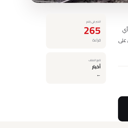
الخبر في رقم
265
يها عند خروج أي
 على
قراءة
تابع الملف
أخبار
←