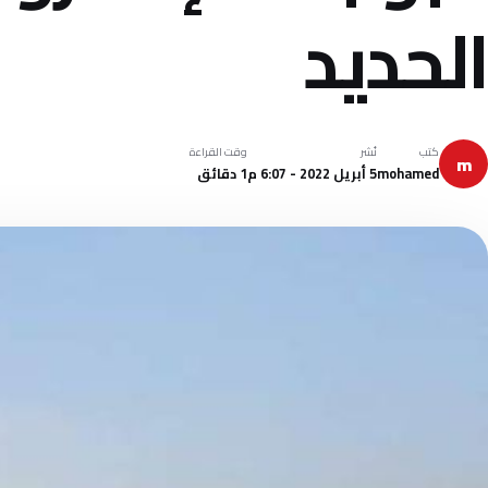
الحديد
كتب
نُشر
وقت القراءة
m
mohamed
5 أبريل 2022 - 6:07 م
1 دقائق