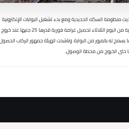
ديث منظومة السكك الحديدية ومع بدء تشغيل البوابات الإلكترونية
للدخول والخروج من المحطات، سيجرى بداية من اليوم الثلاثاء تحصيل غرامة فورية قدرها 25 جن
يسمح له بالمرور من البوابة. وناشدت الهيئة جمهور الركاب الحصول
ها حتى الخروج من محطة الوصول.