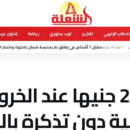
لخطاب الإلهي
تقارير
توب ستوري
رياضة
شئون عربي
مقتل 7 أشخاص في إطلاق نار بمدرسة شمال بانكوك وانتحار الطالب المشتبه به
تغريم أى راكب 25 جنيها عند 
ونية دون تذكرة ب