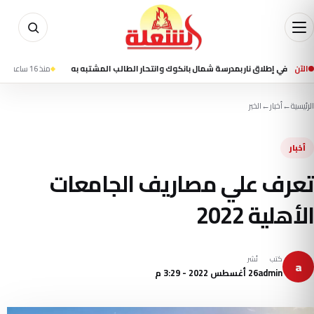
الآن
منذ 16 ساعة
مقتل شخصين وإصابة 13 في تفجير استهدف حاف
الرئيسية
←
أخبار
←
الخبر
أخبار
تعرف علي مصاريف الجامعات
الأهلية 2022
كتب
نُشر
a
admin
26 أغسطس 2022 - 3:29 م