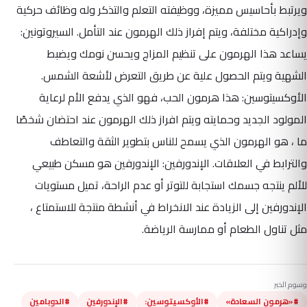
ويرتبط بأحاسيس مميزة، ووظيفته التعلم والتذكر وله وظائف حركية
وإدراكية مختلفة، ويتم إفراز ذلك الهرمون عند التأمل. السيروتونين:
يساعد هذا الهرمون على تنظيم المزاج ويحسن نومك ويضبط
الشهية ويتم الحصول علية عن طريق التعرض لأشعة الشمس.
الأوكسيتوسين: هذا هرمون الحب، فهو الذي يدفع الأم لرعاية
المولود الجديد وحمايته ويتم افراز ذلك الهرمون عند احتضان شخصًا
ما ، هو الهرمون الذي يسمح للناس بتطوير الثقة والتعاطف
والترابط في العلاقات. الإندورفين: الإندورفين هو مسكن طبيعي
للألم ينتجه جسمك استجابة للتوتر أو عدم الراحة، تميل مستويات
الإندورفين إلى الزيادة عند الانخراط في أنشطة منتجة للاستمتاع ،
مثل تناول الطعام أو ممارسة الرياضة.
وسوم الخبر
#«هرمون السعادة»
#الأوكسيتوسين:
#الإندورفين
#الدوبامين