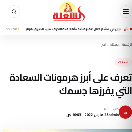
الآن
ران في قشم خلال عملية ضد «أهداف معادية» قرب مضيق هرمز
منذ 51 دقيقة
إعلام إي
الرئيسية
←
صحتك
←
الخبر
صحتك
تعرف على أبرز هرمونات السعادة
التي يفرزها جسمك
كتب
نُشر
a
admin
25 مارس 2022 - 10:03 ص