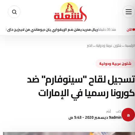
الآن
منذ 35 دقيقة
ريال مدريد يعلن ضم الإيفواري يان ديوماندي من لايبزيج حتى 2033
منذ 1 س
الرئيسية
←
شئون عربية ودولية
←
الخبر
شئون عربية ودولية
تسجيل لقاح "سينوفارم" ضد
كورونا رسميا في الإمارات
كتب
نُشر
a
admin
9 ديسمبر 2020 - 5:43 ص