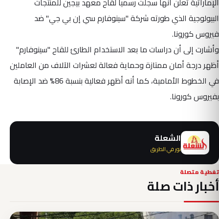
الإماراتية تعلن أنها سجلت رسميا لقاح معهد بيجين للمنتجات
البيولوجية الذي طورته شركة "سينوفارم سي إن بي جي" ضد
فيروس كورونا.
وأشارت إلى أن دراسات ما بعد الاستخدام الطارئ للقاح "سينوفارم"
أظهر درجة أمان ممتازة وحماية فعالة لعشرات الآلاف من العاملين
في الخطوط الأمامية، كما أنه أظهر فعالية بنسبة 86% ضد الإصابة
بفيروس كورونا.
الشعلة
نور في الطريق
تغطية متصلة
أخبار ذات صلة