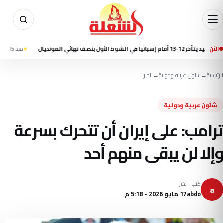
نهائي المونديال
الآن
منذ 15 ساعة
مقتل 7 أشخاص في إطلاق نار بمدرسة شمال بانكوك وانتحار الطالب المشتبه به
الرئيسية
←
شئون عربية ودولية
←
الخبر
شئون عربية ودولية
ترامب: على إيران أن تتحرك بسرعة
وإلا لن يبقى منهم أحد
كتب
نُشر
a
abdo
17 مايو 2026 - 5:18 م