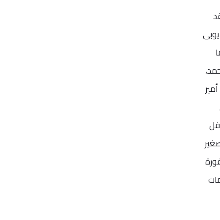
د
يوبى
ا
حمد،
أمير
فل
صغير
يرة محفورة
امات