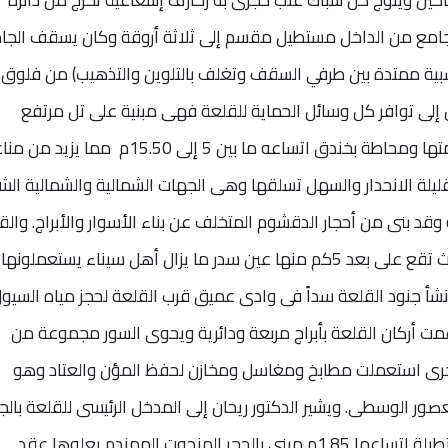
لجامع من الداخل مستطيل مقسم إلى ثلاثة أروقة وكان يسقف الجا
 ممتدة بين طرفي السقف وتغلف بالتلوين والتذهيب) من فلوق
حان إلى توافر كل وسائل الحماية للقلعة فهى مبنية على تل مرتفع
وشديدة الانحدار فيصعب تسلقها ومهاجمتها ومحاطة بخندق اتساعه ما بين 5 إلى 15.50م م
ليلة الانحدار والسهل تسلقها وهى الجهات الشمالية والشمالية الش
وقد بنى من أحجار الدقشوم المتخلف عن بناء الأسوار والأبراج. والق
قريبة من مصادر المياه الصالحة للشرب حيث تقع على بعد 5كم منها عين سدر ما يزال أهل سيناء يستعمل
نشأ جنود القلعة سداً فى وادى عميق قرب القلعة لحجز مياه السيو
 وارتفاعه 6.15م،. وقد دعمت أركان القلعة بأبراج مربعة ودائرية ويحوى السور مجموعة من
أخرى استعملت مطابخ ومغاسل ومخازن لحفظ المؤن والعتاد وهو
صور الوسطى. ويشير الدكتور ريحان إلى المدخل الرئيسى للقلعة بال
الشمالية الغربية وهو عبارة عن فتحة مستطيلة اتساعها 1.85م مبنى بالحجر المنحوت المهندم يعلوها عقد