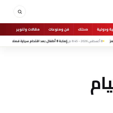
ة ودولية
صحتك
فن ومنوعات
مقالات وتنوير
غرفة 
إصابة 8 أطفال بعد اقتحام سيارة فصلا في روضة أطفال بمدينة جلينديل الأمريكية
يام