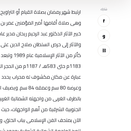
شارك
ارتبط شهر رمضان بصلاة القيام أو التراوي
f
خبير الآثار الدكتور عبد الرحيم ريحان مدير 
و
والآثار إلى حرص السلطان صلاح الدين على
⛓
1183م حتى 583هـ 
وعرضه 80 سم وعمقه 
بالطرف الغربى من واجهته الشمالية الغر
الجنوبية الشرقية من أهم الواجهات، حيث 
الآن بمتحف الفن الإسلامى بباب الخلق، 
تتميز الواجهة الشمالية الشرقية بوجود ش