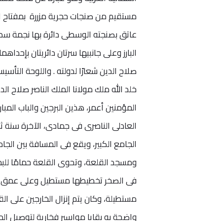
مستقيم من صنجات حجرية مزررة بمفتاح الع
عاتق بصنجته الوسطى دائرة بها نجمة سداس
البارز وعلى جانبيها سرتان دائريتان بإحدا
صلاح الدين شعارًا لدولته . واللوحة التأس
خلد الله ملك مولانا الملك الناصر صلاح ال
المؤمنين أعمر، هذين البرجين والباب المبار
العادلى الناصرى فى جمادى، الآخرة سنة 
الجامع الكبير، ويقع فى المسافة بين الجامع
مستطيلة، وكان يتم إنزال الخارجين على 
واضحة به بقايا مواسير فخارية لتوصيل الم