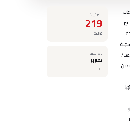
عات
الخبر في رقم
219
س بها فى شهر رمضان سنه14هـ. ويشير
حة
قراءة
سجلة
كأثر من الآثار الإسلامية عام 1989 وتبعد 100كم جنوب شرق السويس وبناها صلاح الدين فى الفترة من 578هـ /
تابع الملف
تقارير
عيدين
←
تها
و