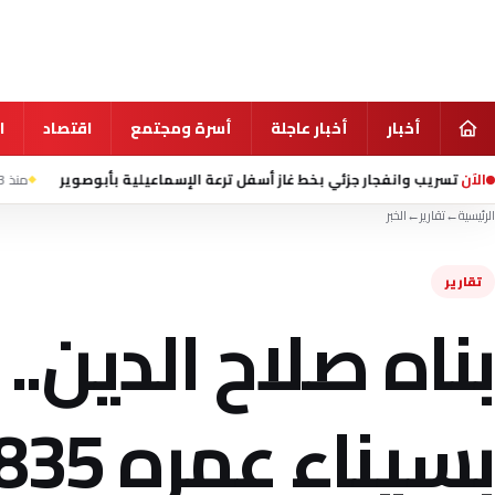
أخبار
أخبار عاجلة
أسرة ومجتمع
اقتصاد
ا
الآن
ئي بخط غاز أسفل ترعة الإسماعيلية بأبوصوير
منذ 23 ساعة
إعلام إيراني يت
الرئيسية
←
تقارير
←
الخبر
تقارير
بناه صلاح الدين.
بسيناء عمره 835 عام