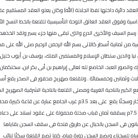
قد دائرة داخلها لفظ الجلالة (الله) وكان يعلو العقد المستقيم عق
ية وفوق العقد العاتق اللوحة التأسيسية للقلعة بالخط النسخ الأ
هما رسم السيف والأخرى الدرع والتى تبقى منها جزء يسير ولقد اتخذهم
يسية من ثمانية أسطر كالآتى بسم الله الرحمن الرحيم صلى الله على م
د، نيا والدين سلطان الإسلام والمسلمين الملك، يوسف بن أيوب خليل 
ك والصور العبد، الخاضع لله تعالى إبراهيم بن أبى بكر ابن، سختكمان
ثلاث وثمانين وخمسمائة . وللقلعة صهريج محفور فى الصخر يقع أس
 الكبير بالناحية الغربية ومصلى القلعة بالناحية الشرقية الصهريج ال
ومسجد القلعة، وتحوى القلعة حمامًا للبخار وسجنًا يقع على بعد 3.5م غرب الجامع عبارة عن قاعة كب
فى الصخر تخطيطها مستطيل وعلى عمق 7.5م يسقفه ثمان قباب ضحلة محمولة على عقود تستند على دع
القانون فى السجن بالحبال عن طريق فتحة فى سقف السجن بقاياها
ياه للسجناء ويضم السجن دورة مياه، كما تضم القلعة سكنًا لنائب