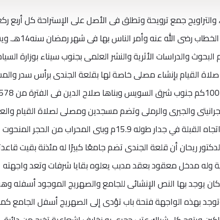
ح، والتراويح جمع ترويحة وتطلق فى الأصل على الإستراحة كل أربع رك
وهى صلاة أقامها أمير المؤمنين عمر بن الخطاب رضى الله عنه وأمر النا
عام البحوث والدراسات الأثرية والنشر العلمى بجنوب سيناء بوزارة السيا
 صلاة القيام بإنشاء مصلى خاصة لها بقلعة الجندى برأس سدر والم
/ 1187م من الحجر الجرانيتى والجيرى والرملى وتضم مسجدين ومصلى لصلاة القيام وال
عبارة عن مكان مكشوف له محراب يحدد اتجاه القبلة في جدار طوله 15.9م وبنى المحراب من الحجر المنحوت
84 سم. ويضيف الدكتور ريحان أن قلعة الجندى تضم جامعًا كبيرًا له مئذنة بقيت قاعد
بية وله مدخل معقود بعقد مدبب يعلوه بقايا شرفات وتعد واجهته
كان يوجد بها النص الإنشائى للجامع والصهريج الموجود أسفله وه
وتوجد بهذه الواجهة فتحة باب تؤدى إلى الصهريج أسفل الجامع كما
باكين ويتوج كل شباك عتب حجرى به زخارف إشعاعية تخرج من دائرة