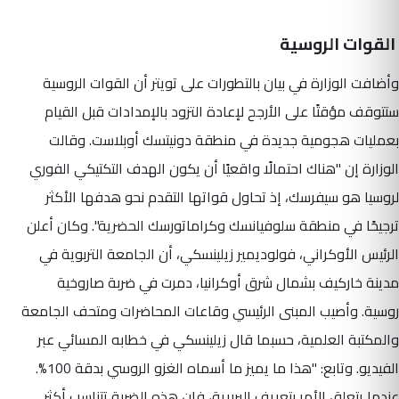
القوات الروسية
وأضافت الوزارة في بيان بالتطورات على تويتر أن القوات الروسية
ستتوقف مؤقتًا على الأرجح لإعادة التزود بالإمدادات قبل القيام
بعمليات هجومية جديدة في منطقة دونيتسك أوبلاست.
وقالت
الوزارة إن "هناك احتمالًا واقعيًا أن يكون الهدف التكتيكي الفوري
لروسيا هو سيفرسك، إذ تحاول قواتها التقدم نحو هدفها الأكثر
ترجيحًا في منطقة سلوفيانسك وكراماتورسك الحضرية". وكان أعلن
الرئيس الأوكراني، فولوديمير زيلينسكي، أن الجامعة التربوية في
مدينة خاركيف بشمال شرق أوكرانيا، دمرت في ضربة صاروخية
روسية. وأصيب المبنى الرئيسي وقاعات المحاضرات ومتحف الجامعة
والمكتبة العلمية، حسبما قال زيلينسكي في خطابه المسائي عبر
الفيديو.
وتابع: "هذا ما يميز ما أسماه الغزو الروسي بدقة 100%.
عندما يتعلق الأمر بتعريف البربرية، فإن هذه الضربة تتناسب أكثر