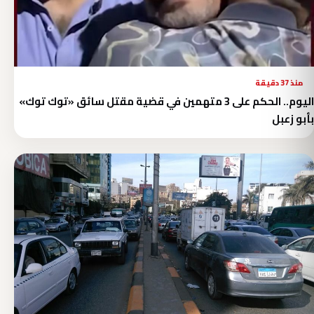
منذ 37 دقيقة
اليوم.. الحكم على 3 متهمين في قضية مقتل سائق «توك توك»
بأبو زعبل