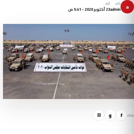
كتب
نُشر
a
admin
23 أكتوبر 2020 - 5:41 ص
f
و
⛓
شارك