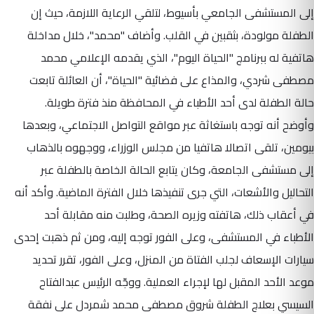
إلى المستشفى الجامعي بأسيوط، لتلقي الرعاية اللازمة، حيث إن
الطفلة مولودة، بثقبين في القلب. وأضاف "محمد"، خلال مداخلة
هاتفية له ببرنامج "الحياة اليوم"، الذي يقدمه الإعلامي محمد
مصطفى شردي، والمذاع على فضائية "الحياة"، أن العائلة تابعت
حالة الطفلة لدى أحد الأطباء في المحافظة منذ فترة طويلة.
وأوضح أنه توجه باستغاثة عبر مواقع التواصل الاجتماعي، وبعدها
بيومين، تلقى اتصالا هاتفيا من مجلس الوزراء، ووجهوه بالذهاب
إلى مستشفى الجامعة، وكان يتابع الحالة الخاصة بالطفلة عبر
التحاليل والأشعات، التي جرى تنفيذها خلال الفترة الماضية. وأكد أنه
في أعقاب ذلك، هاتفته وزيره الصحة، وطلبت منه مقابلة أحد
الأطباء في المستشفى، وعلى الفور توجه إليه، ومن ثم ذهبت إحدى
سيارات الإسعاف لجلب الفتاة من المنزل، وعلى الفور، تقرر تحديد
موعد الأحد المقبل لها لإجراء العملية. ووجّه الرئيس عبدالفتاح
السيسي بعلاج الطفلة شروق مصطفى محمد شمردل على نفقة