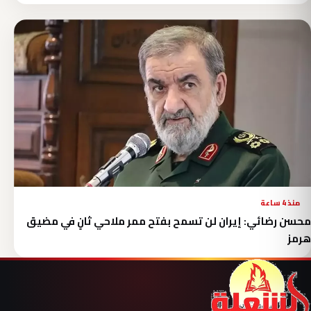
منذ 4 ساعة
محسن رضائي: إيران لن تسمح بفتح ممر ملاحي ثانٍ في مضيق
هرمز