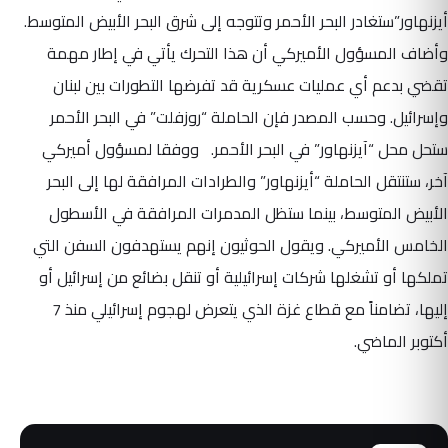
أيزنهاور”ستغادر البحر الأحمر وتتوجه إلى شرق البحر الأبيض المتوسط.
وأضاف المسؤول الأميركي أن هذا التحرك يأتي في إطار مهمة
تقضي بدعم أي عمليات عسكرية قد تفرضها التطورات بين لبنان
وإسرائيل. وحسب المصدر فإن الحاملة “روزفلت” في البحر الأحمر
ستحل محل “آيزنهاور” في البحر الأحمر. ووفقا لمسؤول أميركي
آخر، ستنتقل الحاملة “أيزنهاور” والطرادات المرافقة لها إلى البحر
الأبيض المتوسط، بينما ستظل المدمرات المرافقة في الأسطول
الخامس الأميركي. ويقول الحوثيون إنهم يستهدفون السفن التي
تملكها أو تشغلها شركات إسرائيلية أو تنقل بضائع من إسرائيل أو
إليها، تضامناً مع قطاع غزة الذي يتعرض لهجوم إسرائيلي منذ 7
أكتوبر الماضي.