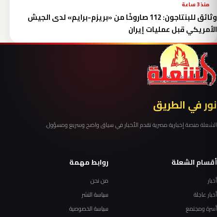
منذ 3 ساعة
وثائق للبنتاجون: 112 صاروخًا من «بريزم-برايم» لدى الجيش
الأمريكي قبل عمليات إيران
نور في الطريق
الشعلة منصة إخبارية مصرية تقدم الأخبار في سياق واضح وسريع ومسؤول.
أقسام الشعلة
روابط مهمة
أخبار
من نحن
أخبار عاجلة
سياسة النشر
أسرة ومجتمع
سياسة الخصوصية