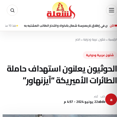
الآن
منذ 10 ساعة
مقتل شخصين وإصابة 13 في تفجير 
الرئيسية
←
شئون عربية ودولية
←
الخبر
شئون عربية ودولية
الحوثيون يعلنون استهداف حاملة
الطائرات الأميريكة “آيزنهاور”
كتب
نُشر
a
abdo
22 يونيو 2024 - 4:57 م