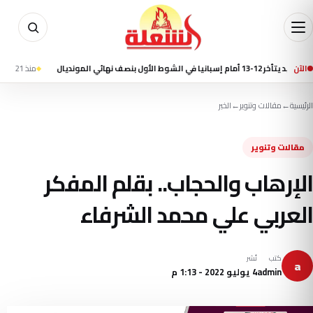
الآن
صف نهائي المونديال
منذ 21 ساعة
مقتل 7 أشخاص في إطلاق نار بمدرسة شمال بانكوك وانتحار الطالب المشتبه به
الرئيسية
←
مقالات وتنوير
←
الخبر
مقالات وتنوير
الإرهاب والحجاب.. بقلم المفكر
العربي علي محمد الشرفاء
كتب
نُشر
a
admin
4 يوليو 2022 - 1:13 م