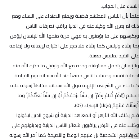
النساء على الحجاب.
علماً بأن اللباس المحتشم فضيلة ويمنع الاعتداء على النساء ومع
ذلك لم يعين الله وكيلا عنه في الدنيا يراقب تصرفات الناس
ويكرههم على ما يؤمنون به فهي حرية منحها الله للإنسان ليؤمن
بما يشاء وليلبس كما يشاء فلا حجر على اختياره لإيمانه ولا إرغامه
على التقيد بملابس معينة.
والإنسان يتحمل مسئوليته وحده مع الله وليقبل ما حذره الله منه
لحماية نفسه وحساب الناس جميعاً عند الله سبحانه يوم القيامة
كما جاء في الشريعة الإلهية قول الله سبحانه مخاطباً رسوله عليه
السلام
(رَّبُّكُمْ أَعْلَمُ بِكُمْ ۖ إِن يَشَأْ يَرْحَمْكُمْ أَوْ إِن يَشَأْ يُعَذِّبْكُمْ ۚ وَمَآ
أَرْسَلْنَٰكَ عَلَيْهِمْ وَكِيلًا)
الإسراء (٥٤)
.
فلم يكلف الله الأزهر أو المعاهد الدينية أو شيوخ الدين ليكونوا
وكلاء عنه في الأرض يراقبون شعائر الناس الدينية ويدينونهم على
تصرفاتهم الشخصية بل عليهم الوعظ والنصيحة كما أمر الله رسوله