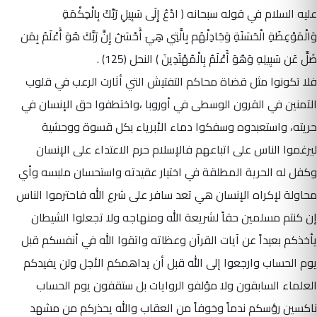
عليه السلام في قوله سبحانه (
ادْعُ إِلَى سَبِيلِ رَبِّكَ بِالْحِكْمَةِ
وَالْمَوْعِظَةِ الْحَسَنَةِ وَجَادِلْهُم بِالَّتِي هِيَ أَحْسَنُ إِنَّ رَبَّكَ هُوَ أَعْلَمُ بِمَن
ضَلَّ عَن سَبِيلِهِ وَهُوَ أَعْلَمُ بِالْمُهْتَدِينَ
)
النحل (125)
.
فلا تكونوا مثل قضاة محاكم التفتيش التي أثارت الرعب في قلوب
الآمنين في القرون الوسطى في أوروبا ،واختطفوا حق الإنسان في
حريته، واستعبدوه وسفكوا دماء الأبرياء بكل قسوة ووحشية
ليرغموا الناس على اتباعهم فالإسلام حرم الاعتداء على الإنسان
وكفل له الحرية المطلقة في اختيار عقيدته واستحسان ملبسه وأي
محاولة لإكراه الإنسان هي تعد سافر على شرع الله فاحترموا الناس
إن كنتم مسلمين حقاً لشريعة الله ومنهاجه ولا تجعلوا الشيطان
يأخذكم بعيداً عن آيات القرآن وعظاته واتقوا الله في أنفسكم قبل
يوم الحساب وارجعوا إلى الله قبل أن يداهمكم الأجل ولن يفيدكم
العلماء السابقون ولا مؤلفو الروايات بل ستقفون يوم الحساب
ناكسين رؤسكم ندماً وخوفاً من العقاب والله يحذركم من مشهد