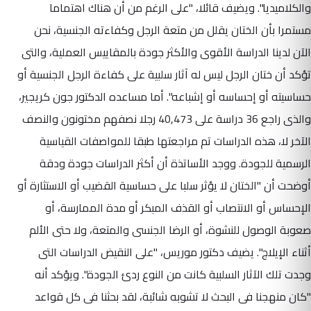
والكلاميديا". ويضيف قائلا، "على الرغم من أن هناك اهتماما
مستمرا بأن الختان يقلل من متعة الرجل وكفاءته الجنسية، نحن
الآن لدينا الدراسة الأقوى والأكثر جودة بالمقاييس العملية، والتى
تؤكد أن ختان الرجل ليس له آثار سلبية على كفاءة الرجل الجنسية أو
حساسيته أو إحساسه أو إشباعه". أما مساعده الدكتور جون كريجير،
والذى راجع 36 دراسة على 40,473 رجلا نصفهم مختونون والنصف
الآخر لا، هذه الدراسات تم مراجعتها طبقا للمواصفات القياسية
الرسمية للجودة. ووجد الأساتذة أن أكثر الدراسات جودة ودقة
أوضحت أن "الختان لا يؤثر سلبا على حساسية القضيب أو الاستثارة أو
الإحساس أو الانتصاب أو القذف المبكر أو مدة الممارسة، أو
صعوبة الوصول للنشوة، أو الرضا الجنسى والمتعة، ولا حتى الألم
أثناء الإيلاج". يضيف دكتور موريس، "على النقيض الدراسات التى
وجدت تلك الآثار السلبية كانت من النوع ردئ الجودة". ويؤكد أنه
"كان منهجنا فى البحث لا تشوبه شائبة، لقد بحثنا فى كل قواعد