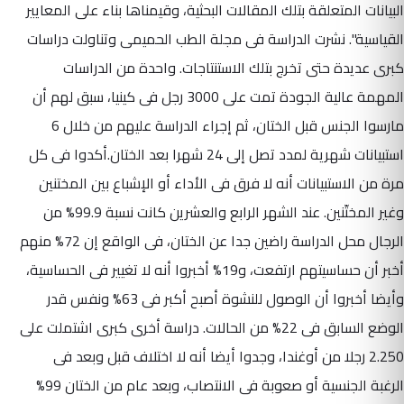
البيانات المتعلقة بتلك المقالات البحثية، وقيمناها بناء على المعايير
القياسية". نشرت الدراسة فى مجلة الطب الحميمى وتناولت دراسات
كبرى عديدة حتى تخرج بتلك الاستنتاجات. واحدة من الدراسات
المهمة عالية الجودة تمت على 3000 رجل فى كينيا، سبق لهم أن
مارسوا الجنس قبل الختان، ثم إجراء الدراسة عليهم من خلال 6
استبيانات شهرية لمدد تصل إلى 24 شهرا بعد الختان.أكدوا فى كل
مرة من الاستبيانات أنه لا فرق فى الأداء أو الإشباع بين المختنين
وغير المختّنين. عند الشهر الرابع والعشرين كانت نسبة 99.9% من
الرجال محل الدراسة راضين جدا عن الختان، فى الواقع إن 72% منهم
أخبر أن حساسيتهم ارتفعت، و19% أخبروا أنه لا تغيير فى الحساسية،
وأيضا أخبروا أن الوصول للنشوة أصبح أكبر فى 63% ونفس قدر
الوضع السابق فى 22% من الحالات. دراسة أخرى كبرى اشتملت على
2.250 رجلا من أوغندا، وجدوا أيضا أنه لا اختلاف قبل وبعد فى
الرغبة الجنسية أو صعوبة فى الانتصاب، وبعد عام من الختان 99%