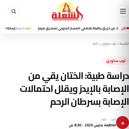
الآن
عن حريق بناقلة نفط في المسار الجنوبي لمضيق هرمز
منذ 4 ساعة
إصابة 8 أطفال بعد اقتحام سيارة فصلا في روضة أطفال بمدينة جلينديل الأمريكية
الرئيسية
←
توب ستوري
←
الخبر
توب ستوري
دراسة طبية: الختان يقي من
الإصابة بالإيدز ويقلل احتمالات
الإصابة بسرطان الرحم
كتب
نُشر
a
admin
4 مارس 2020 - 8:30 ص