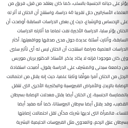
يؤثر على حياته الجنسية بالسلب، كما كان يعتقد من قبل، فريق من
العلماء الأستراليين حلل تقريبا 40 دراسة، واستنتج أن الختان لا أثر له
على الإحساس والإشباع، حيث إن بعض الدراسات السابقة أوضحت أن
الختان يؤثر سلبا، الدراسة الأخيرة نفت تماما ما أثارته الدراسات
السابقة، وأثارت أسئلة عديدة حول مدى صدقها وواقعيتها. أكثر
الدراسات العلمية صرامة استنتجت أن الختان ليس له أى تأثير سلبى
وإن كان موجودا فإنه لا يكاد يذكر. الأستاذ الدكتور بريان موريس
من جامعة سيدنى والمشرف على الدراسة يقول، أصبحت استفادة
الرجل من الختان أمرا موثّقا وثابتا علميا، حيث إنه يقلل من احتمالات
الإصابة بالإيدز، والأمراض الفيروسية والبكتيرية الأخرى التى تنتقل
بالممارسة الجنسية، إن الختان أيضا يقلل معدلات الإصابة بسرطان
القضيب، وقد يقلل أيضا سرطان البروستاتا، كما أنه مفيد أيضا
للنساء، فالمرأة التى لديها شريك مختّن تقل احتمالات إصابتها
بسرطان عنق الرحم، والعدوى مثل الفيروسات الحليمية البشرية