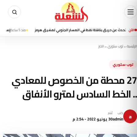
الآن
ث عن حريق بناقلة نفط في المسار الجنوبي لمضيق هرمز
منذ 5 ساعة
إصابة 8 أطفال بعد اقتحام سيارة فصلا في روضة أطفال بمدينة جلينديل الأمريكية
الرئيسية
←
توب ستوري
←
الخبر
توب ستوري
27 محطة من الخصوص للمعادي
.. الخط السادس لمترو الأنفاق
كتب
نُشر
a
admin
30 يونيو 2022 - 2:54 م