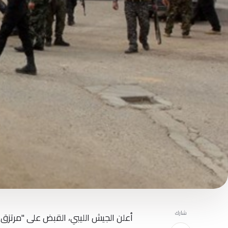
شارك
أعلن الجيش الليبي، القبض على "مرتزق 