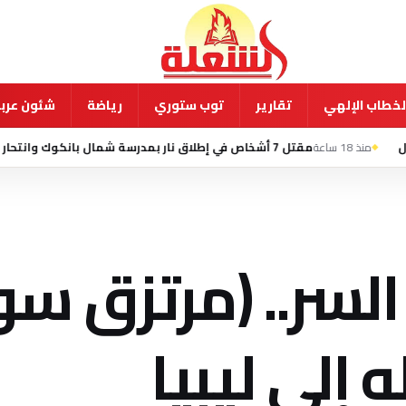
لخطاب الإلهي
تقارير
توب ستوري
رياضة
شئون عربي
مقتل 7 أشخاص في إطلاق نار بمدرسة شمال بانكوك وانتحار الطالب المشتبه به
مة السر.. (مرتزق س
إلى ليبيا