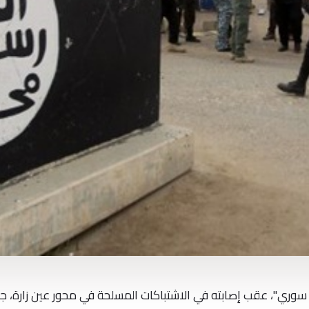
سوري"، عقب إصابته في الاشتباكات المسلحة في محور عين زارة، ج