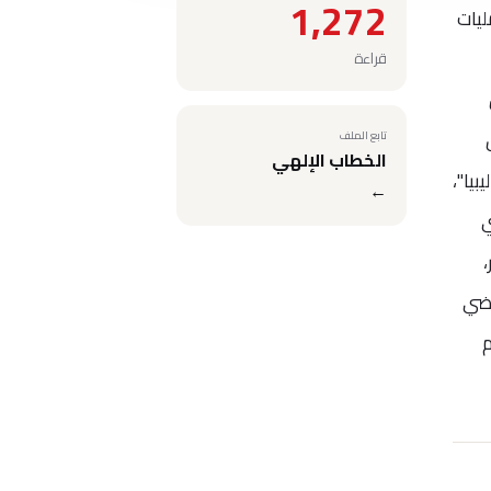
1,272
يات
قراءة
تابع الملف
الخطاب الإلهي
يا"،
←
ي
ن أجل 2000 دولار،
اضي
 يتم