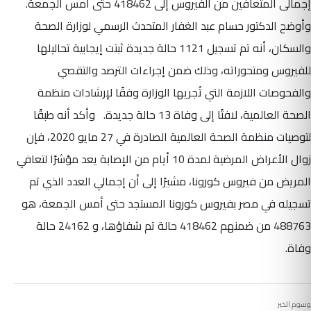
إجمالى المتعافين من الفيروس إلى 418462 حتى أمس الجمعة.
وأوضح الدكتور حسام عبد الغفار المتحدث الرسمي لوزارة الصحة
والسكان، أنه تم تسجيل 1121 حالة جديدة ثبتت إيجابية تحاليلها
للفيروس ومتحوراته، وذلك ضمن إجراءات الترصد والتقصي
والفحوصات اللازمة التي تُجريها الوزارة وفقًا لإرشادات منظمة
الصحة العالمية، لافتًا إلى وفاة 13 حالة جديدة. وأكد أنه طبقًا
لتوصيات منظمة الصحة العالمية الصادرة في 27 مايو 2020، فإن
زوال الأعراض المرضية لمدة 10 أيام من الإصابة يعد مؤشرًا لتعافي
المريض من فيروس كورونا، مشيرًا إلى أن إجمالي العدد الذي تم
تسجيله في مصر بفيروس كورونا المستجد حتى أمس الجمعة، هو
488763 من ضمنهم 418462 حالة تم شفاؤها، و 24162 حالة
وفاة.
وسوم الخبر