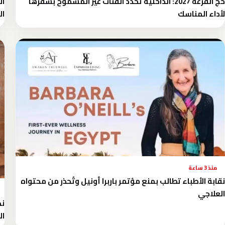
حج القرعة 2027: الداخلية تحدد الفئات غير المسموح بسفرها
ال
لأداء المناسك
ال
منذ 3 ساعة
نقابة الأطباء تطالب بمنع مؤتمر باربرا أونيل وتُحذر من محتواه
العلاجي
ند
ال