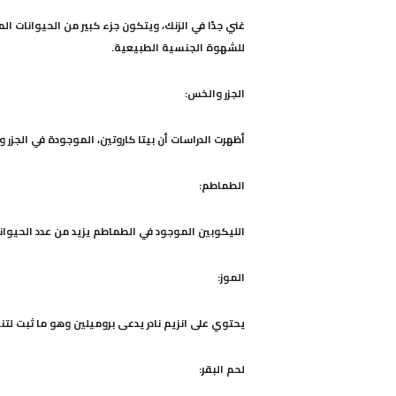
غني جدًا في الزنك، ويتكون جزء كبير من الحيوانات ال
للشهوة الجنسية الطبيعية.
الجزر والخس:
أظهرت الدراسات أن بيتا كاروتين، الموجودة في الجزر
الطماطم:
الليكوبين الموجود في الطماطم يزيد من عدد الحيوان
الموز:
يحتوي على انزيم نادر يدعى بروميلين وهو ما ثبت لت
لحم البقر: