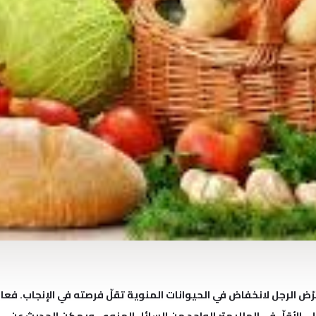
رّض الرجل لانخفاض في الحيوانات المنوية تقلّ فرصته في الإنجاب. فعا
ات المنوية بنسبة 40 مليون على الأقلّ في الملليمتر الواحد من السائل المنوي. ويمكن الحديث عن