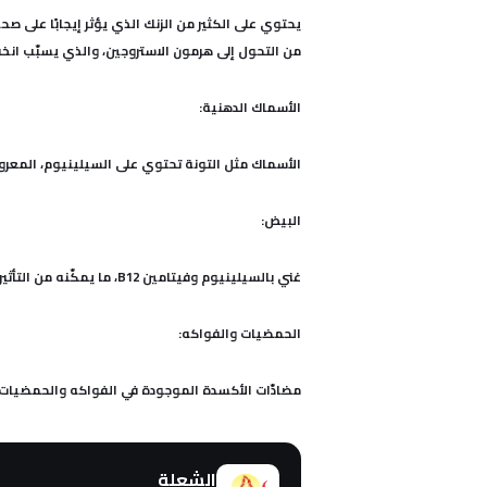
يحتوي على الكثير من الزنك الذي يؤثر إيجابًا على ص
من التحول إلى هرمون الاستروجين، والذي يسبّب انخ
الأسماك الدهنية:
الأسماك مثل التونة تحتوي على السيلينيوم، المعروف 
البيض:
غني بالسيلينيوم وفيتامين B12، ما يمكّنه من التأثير إيجابا على الحيوانات المنوية وزيادة عددها.
الحمضيات والفواكه:
مضادّات الأكسدة الموجودة في الفواكه والحمضيات تزي
الشعلة