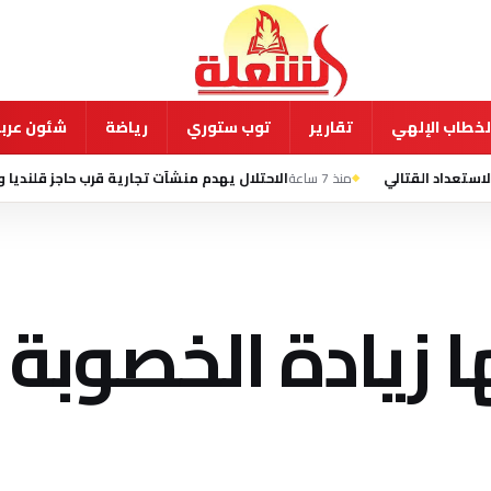
لخطاب الإلهي
تقارير
توب ستوري
رياضة
شئون عربي
منذ 7 ساعة
الاحتلال يهدم منشآت تجارية قرب حاجز قلنديا ويعتقل 11 فلسطينيا بالضفة
ا زيادة الخصوبة 