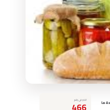
الخبر في رقم
دة ما
466