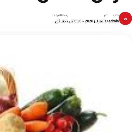
كتب
نُشر
وقت القراءة
a
admin
14 فبراير 2020 - 6:36 ص
2 دقائق