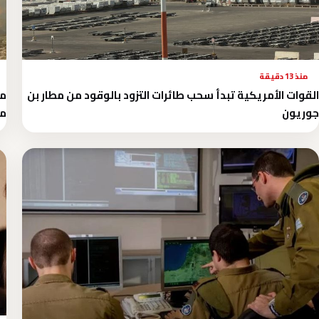
منذ 13 دقيقة
القوات الأمريكية تبدأ سحب طائرات التزود بالوقود من مطار بن
مص
جوريون
مض