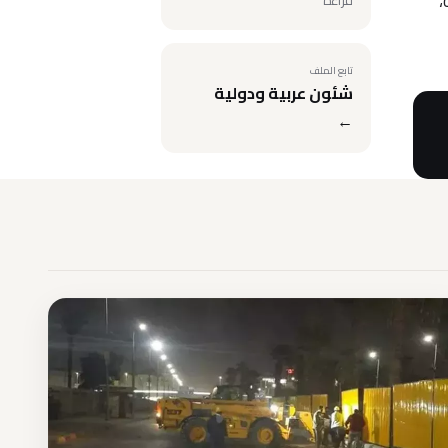
،
قراءة
تابع الملف
شئون عربية ودولية
←