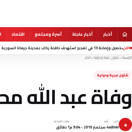
أخبار
أخبار عاجلة
أسرة ومجتمع
اقتصاد
ا
الآن
 جرمانا السورية
منذ 2 ساعة
ت
الرئيسية
←
شئون عربية ودولية
←
الخبر
شئون عربية ودولية
وفاة عبد الله مح
كتب
نُشر
وقت القراءة
a
admin
4 سبتمبر 2019 - 9:04 م
1 دقائق