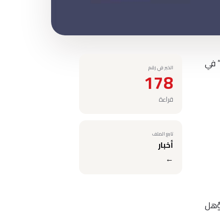
 في
الخبر في رقم
178
قراءة
تابع الملف
أخبار
←
يد جدا المؤهل