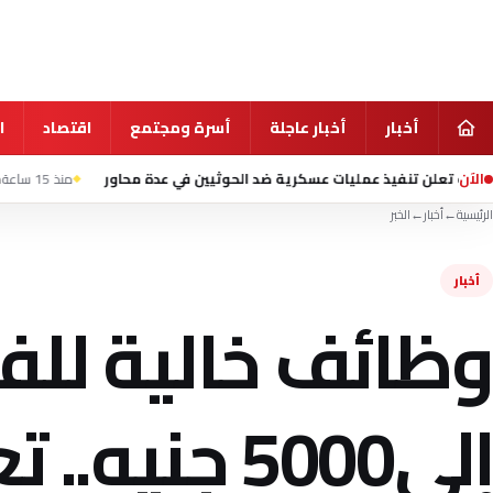
أخبار
أخبار عاجلة
أسرة ومجتمع
اقتصاد
ا
الآن
فيذ عمليات عسكرية ضد الحوثيين في عدة محاور
منذ 15 ساعة
منتخب ناشئات اليد يتأخر 12-13 أمام إسبانيا في ا
الرئيسية
←
أخبار
←
الخبر
أخبار
وظائف خالية للف
إلي5000 جن