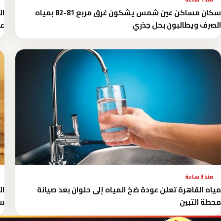
سكان مساكن عين شمس يشكون غرق مربع 81-82 بمياه
ال
الصرف ويطالبون بحل جذري
عد
منذ 3 ساعة
مياه القاهرة تعلن عودة ضخ المياه إلى حلوان بعد صيانة
ال
محطة التبين
سو