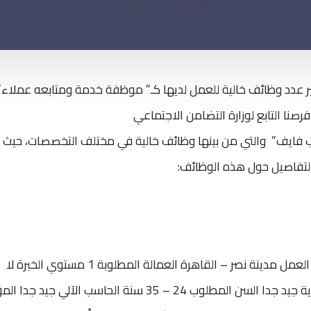
عدد وظائف خالية للعمل لديها كـ” موظفة خدمة ومتابعه عملاء”
رصنا التابع لوزارة التضامن الاجتماعي
ب فايف” والتي من بينها وظائف خالية في مختلف التخصصات، حيث
لتفاصيل حول هذه الوظائف:
اسم الشركة أوفيس مكس أون لاين مقر العمل مدينة نصر – القاهرة العمالة المطلوبة 1 مستوي الخبرة لا
يشترط الجنس المطلوب أنثى اللغة الانجليزية جيد جدا السن المطلوب 24 – 35 سنة الحاسب الآلي ج