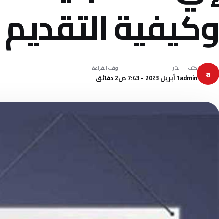
وكيفية التقديم
كتب
نُشر
وقت القراءة
a
admin
1 أبريل 2023 - 7:43 ص
2 دقائق