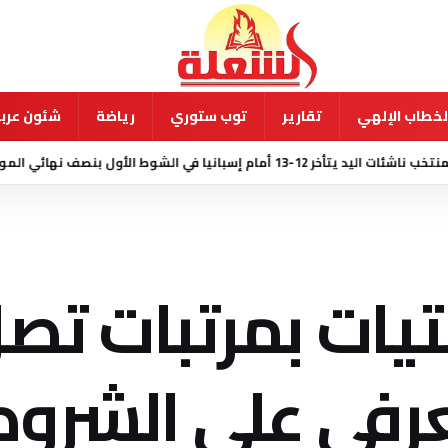
لخطاب الإلهي
تقارير
توب ستوري
رياضة
شئون عربي
لشوط الأول بنصف نهائي المونديال
منذ 23 ساعة
تيات بمرتبات تص
يه.. تعرفي علي الشرو