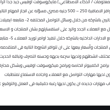
معلومات / الذكاء الاصطناعي ) مايكروسوفت أوفيس جيد جدا الرا
تلقى اوامر التوريد الوارده من العملاء الحاليين بالشركه من خلال وسائل التواصل المختلفه 2- متابعه ايميل
رد على استفسارتهم 3- التواصل مع العملاء الجدد والرد على استفسارتهم بشان المنتجات و الاسعا
وعمل العروض اللازمه لذلك 4- التنسيق مع الادارات الداخليه بالشركه خلال تنفيذ اوامر 
لمنتجات وأسعار بيعها على ان تتوافر الشروط التاليه فى المتقدمه:
مختلف انشطتهم ولديها سرعه بديهه وحسنه التصرف ولباقه الحديث
 برامج الكمبيوتر الخاصه وبرامج ميكروسوفت اوفيس وبشكل محتر
كون لديها مهارات التواصل مع العملاء واجاده الاستماع لمتطلبات
اب مهارات جديده ان يكون لديها رغبه حقيقيه فى العمل والتوقيع 