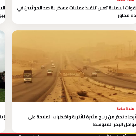
قوات اليمنية تعلن تنفيذ عمليات عسكرية ضد الحوثيين في
الي
ة محاور
ببو
منذ 3 ساعة
م
أرصاد تحذر من رياح مثيرة للأتربة واضطراب الملاحة على
إين
احل البحر المتوسط