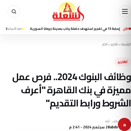
 السورية
الآن
منذ 8 ساعة
تسنيم: انفجار
الرئيسية
←
تقارير
←
الخبر
تقارير
وظائف البنوك 2024.. فرص عمل
مميزة في بنك القاهرة "أعرف
الشروط ورابط التقديم"
كتب
نُشر
a
abdo
28 سبتمبر 2024 - 2:41 م