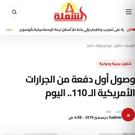
الآن
لى تسريب وانفجار جزئي بخط غاز أسفل ترعة الإسماعيلية بأبوصوير
منذ 22 ساعة
إعلام 
الرئيسية
←
شئون عربية ودولية
←
الخبر
شئون عربية ودولية
وصول أول دفعة من الجرارات
الأمريكية الـ 110.. اليوم
كتب
نُشر
a
admin
5 ديسمبر 2019 - 4:58 ص