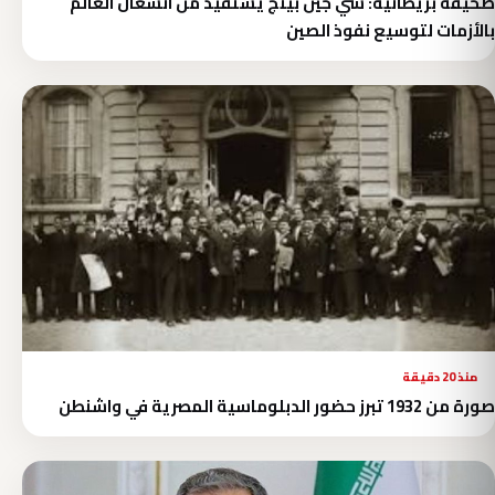
صحيفة بريطانية: شي جين بينج يستفيد من انشغال العالم
بالأزمات لتوسيع نفوذ الصين
منذ 20 دقيقة
صورة من 1932 تبرز حضور الدبلوماسية المصرية في واشنطن