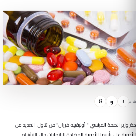
f
و
⛓
شارك
حذر وزير الصحة الفرنسي " أوليفييه فيران" من تناول العديد من
الأدوية على رأسها الأدوية المضادة للالتهابات حال الاشتباه