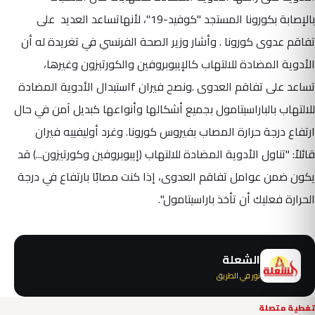
بالإصابة بكورونا المستجد "كوفيد-19"، لأنهاتساعد العديد على
تفاقم عدوى كورونا . وأشار وزير الصحة الفرنسي في تغريدة له أن
الأدوية المضادة للالتهاب كالإيبوبروفين والكورتيزون وغيرها،
تساعد على تفاقم العدوى .ونصح فيران fاستبدال الأدوية المضادة
للالتهاب بالباراسيتامول بجميع أشكالها وأنواعها كبديل آمن في حال
ارتفاع درجة حرارة المصاب بفيروس كورونا. وغرد أوليفييه فيران
قائلاً: "تناول الأدوية المضادة للالتهاب (إيبوبروفين وكورتيزون...) قد
يكون ضمن عوامل تفاقم العدوى، إذا كنت مصابًا بارتفاع في درجة
الحرارة فعليك أن تأخذ باراسيتامول".
الشعلة
نور في الطريق
تغطية متصلة