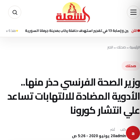
الآن
ة ركاب بمدينة جرمانا السورية
منذ 6 ساعة
تسنيم: ا
الرئيسية
←
صحتك
←
الخبر
صحتك
وزير الصحة الفرنسي حذر منها..
الأدوية المضادة للالتهابات تساعد
علي انتشار كورونا
كتب
نُشر
a
admin
20 يونيو 2020 - 5:26 ص