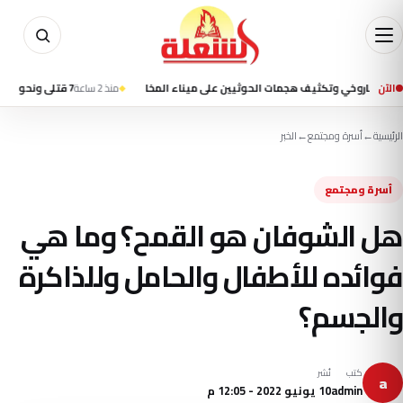
الآن
كثيف هجمات الحوثيين على ميناء المخا
منذ 2 ساعة
7 قتلى ونحو 35 جريحًا في قصف حوثي استهدف ميناء المخا وتجمعات سكنية
الرئيسية
←
أسرة ومجتمع
←
الخبر
أسرة ومجتمع
هل الشوفان هو القمح؟ وما هي
فوائده للأطفال والحامل وللذاكرة
والجسم؟
كتب
نُشر
a
admin
10 يونيو 2022 - 12:05 م