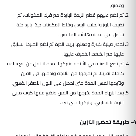
وعميق.
ثم نضع عليهم قطع الزبدة الباردة مع فرك المكونات، ثم
نضيف اللوز والحليب البودر، وخلط المكونات جيدًا باليد حتة
نحصل على عجينة هاشة الملمس.
نحضر صينية كبيرة ودهنها بزيت الذرة ثم نضع الخليط السابق
عليها مع الضغط الخفيف عليها.
ثم نضع الصينية في الثلاجة ونتركها لمدة لا تقل عن ربع ساعة
كاملة تقريبًا، نم نخرجها من الثلاجة وندخلها في الفرن
ونتركها نفس المدة حتى نحصل على اللون الأصفر الذهبي.
بعد انتهاء المدة نخرجها من الفرن ونضع عليها كوب مربى
التوت بالتساوي، وتركها حتى تبرد.
4- طريقة تحضير التزين
نحضر إناء صغير الحجم ونضع بداخله القرفة والسكر وملح