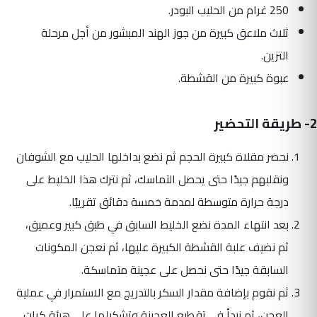
250 غرام من الحليب البودر.
ثلاث ملاعق كبيرة من جوز الهند المبشور من أجل مرحلة
التزين.
عبوة كبيرة من القشطة.
2- طريقة التحضير
نحضر مقلاة كبيرة الحجم ثم نضع بداخلها الحليب مع الشوفان
ونقلبهم جيدًا حتى يحصل التماسك، ثم نترك هذا الخليط على
درجة حرارة متوسطة لمدمة خمسة دقائق تقريبًا.
بعد انتهاء المدة نضع الخليط السابق في طبق كبير وعميق،
ثم نضيف علبة القشطة الكبيرة عليها، ثم نعجن المكونات
السابقة جيدًا حتى نحصل على عجينة متماسكة.
ثم نقوم بإضافة مقدار السكر بالتدريج مع الاستمرار في عملية
العجن، ثم نبدأ في تقطيع العجينة وتشكيلها على هيئة كرات