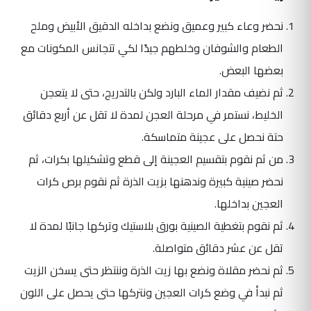
نحضر وعاء كبير وعميق ونضع بداخله الدقيق الأبيض وملح
الطعام والشوفان وخلطهم جيدًا لكي تتجانس المكونات مع
بعضها البعض.
ثم نضيف مقدار الماء البارد ولكن بالتدريج، حتى لا يتعجن
الخليط، نستمر في مرحلة العجن لمدة لا تقل عن أربع دقائق
حتة نحصل على عجينة متماسكة.
من ثم نقوم بتقسيم العجينة إلى قطع وتشكيلها بكرات، ثم
نحضر صينية كبيرة وندهنها بزيت الذرة ثم نقوم برص كرات
العجين بداخلها.
ثم نقوم بتغطية الصينية بورق بلاستيك وتركها جانبًا لمدة لا
تقل عن عشر دقائق متواصلة.
ثم نحضر مقلاة ونضع بها زيت الذرة وننتظر حتى يسخن الزيت
ثم نبدأ في وضع كرات العجين ونتركها حتى يحصل على اللون