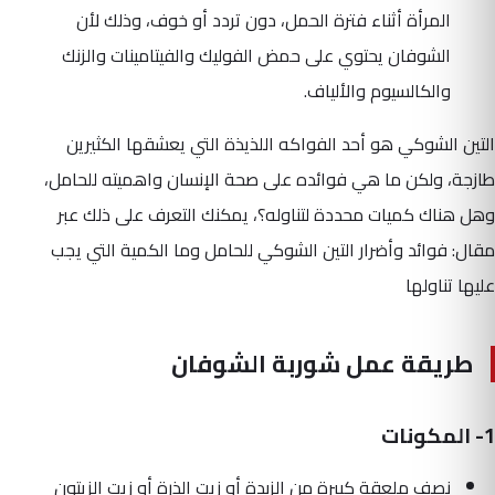
المرأة أثناء فترة الحمل، دون تردد أو خوف، وذلك لأن
الشوفان يحتوي على حمض الفوليك والفيتامينات والزنك
والكالسيوم والألياف.
التين الشوكي هو أحد الفواكه اللذيذة التي يعشقها الكثيرين
طازجة، ولكن ما هي فوائده على صحة الإنسان واهميته للحامل،
وهل هناك كميات محددة لتناوله؟، يمكنك التعرف على ذلك عبر
مقال: فوائد وأضرار التين الشوكي للحامل وما الكمية التي يجب
عليها تناولها
طريقة عمل شوربة الشوفان
1- المكونات
نصف ملعقة كبيرة من الزبدة أو زيت الذرة أو زيت الزيتون