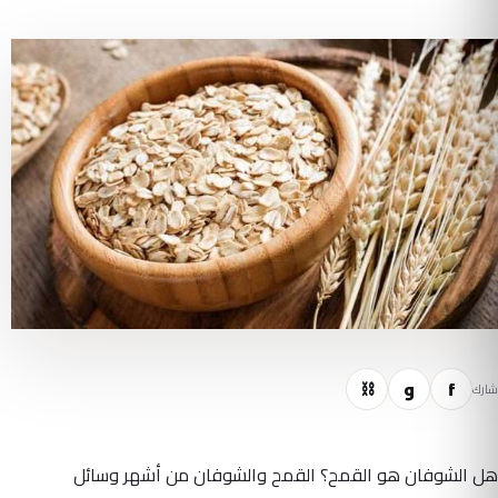
f
و
⛓
شارك
هل الشوفان هو القمح؟ القمح والشوفان من أشهر وسائل