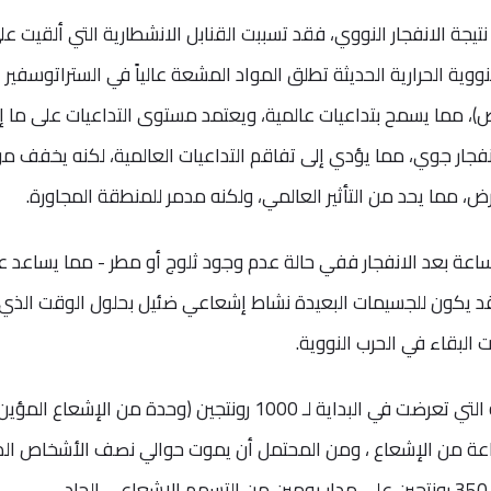
ا، نتيجة الانفجار النووي، فقد تسببت القنابل الانشطارية التي ألقيت عل
نووية الحرارية الحديثة تطلق المواد المشعة عالياً في الستراتوسفير
، مما يسمح بتداعيات عالمية، ويعتمد مستوى التداعيات على ما إذ
فجار جوي، مما يؤدي إلى تفاقم التداعيات العالمية، لكنه يخفف م
أرض، مما يحد من التأثير العالمي، ولكنه مدمر للمنطقة المجاورة.
كون خطر التداعيات أكثر شدة خلال 48 ساعة بعد الانفجار ففي حالة عدم وجود ثلوج أو مطر - مما يساعد
 يكون للجسيمات البعيدة نشاط إشعاعي ضئيل بحلول الوقت الذي
 البقاء في الحرب النووية.
وبعد 48 ساعة بعد الانفجار، فإن المنطقة التي تعرضت في البداية لـ 1000 رونتجين (وحدة من الإشعا
1 رونتجين في الساعة من الإشعاع ، ومن المحتمل أن يموت حوالي نصف الأشخاص ال