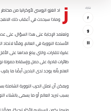
ز
شارك
اد الغزو الروسي لأوكرانيا من مخاطر
f
وماذا سيحدث في أعقاب ذلك الانفجا
و
⛓
العلم بأنه يوجد لدى البلدين أيضًا ما يقرب من 5000 قنبلة نشطة أخرى بينهما تعمل وتنتظر ببساط
ويمكن أن تمثل الحرب النووية الشاملة بسهو
بسبب تبريد العالم أو ما يسمى بالشتاء الن
ولربما يكون السيناريو الأكثر ترجيحًا، وف