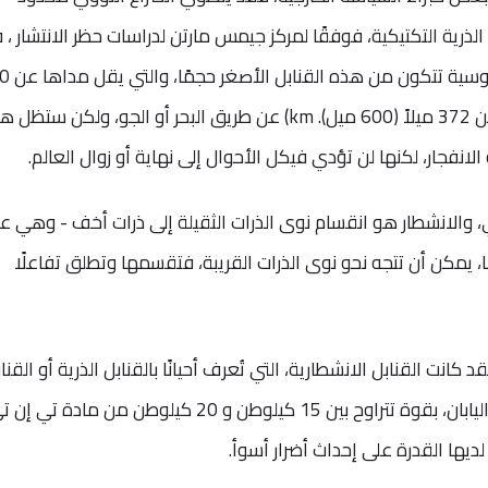
ذرية التكتيكية، فوفقًا لمركز جيمس مارتن لدراسات حظر الانتشار ، 
30٪ إلى 40٪ من الترسانات الأمري
أميال (500 كيلومتر) على اليابسة، وأقل من 372 ميلاً (600 ميل). km) عن طريق البحر أو الجو، ولكن ست
انفجار، لكنها لن تؤدي فيكل الأحوال إلى نهاية أو زوال العالم.
ري، والانشطار هو انقسام نوى الذرات الثقيلة إلى ذرات أخف - وهي ع
ا، يمكن أن تتجه نحو نوى الذرات القريبة، فتقسمها وتطلق تفاعلًا
هي التي دمرت هيروشيما وناجازاكي، في اليابان، بقوة تتراوح بين 15 كيلوطن و 20 كيلوطن من مادة تي
ديها القدرة على إحداث أضرار أسوأ.