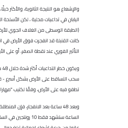
والإشعاع هو النتيجة الثانوية، والأكثر خبثً
اليابان في تداعيات محلية ، لكن الأسلحة ال
(الطبقة الوسطى من الغلاف الجوي للأرض)
كانت القنبلة قد انفجرت فوق الأرض في ان
التأثير الفوري عند نقطة الصفر، أو على ال
وي
سحب التساقط على الأرض بشكل أسرع - قد
تطفو فيه على الأرض، وفقًا لكتيب "مهارات
الساعة ستشهد فقط 0
عانوا من جرعة إشعاع إجمالية تبلغ حوالي 350 رونتجين على مدار يومين من التسمم الإشعاعي الحاد.