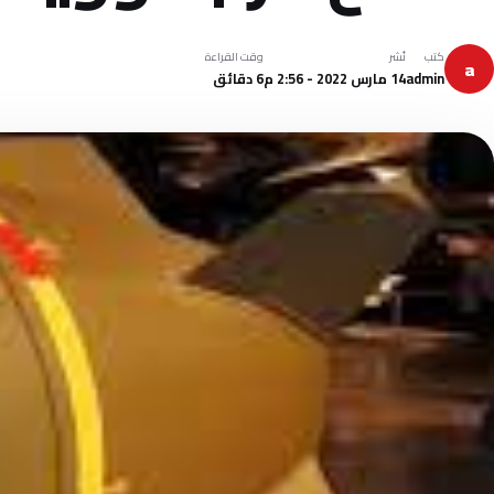
كتب
نُشر
وقت القراءة
a
admin
14 مارس 2022 - 2:56 م
6 دقائق