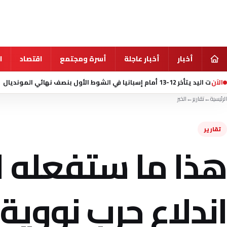
أخبار
أخبار عاجلة
أسرة ومجتمع
اقتصاد
ا
الآن
منذ 10 ساعة
مقتل 7 أشخاص في إطلاق نار بمدرسة شمال بانك
الرئيسية
←
تقارير
←
الخبر
تقارير
هذا ما ستفعله ال
اندلاع حرب نووية