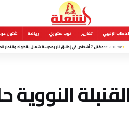
لخطاب الإلهي
تقارير
توب ستوري
رياضة
شئون عربي
وك وانتحار الطالب المشتبه به
قنبلة النووية ح