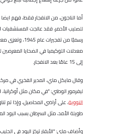
أما الناجون، من الانفجار فقط، فهم ايضا 
رسميًا من تفجير
إلى 15 عامًا بعد الانفجار.
وقال مايكل ماي، المدير الفخري في مركز ا
ليفرمور الوطني: "في مكان مثل أوكرانيا، التي تنتج 10٪ من القمح في العالم، وإذ
النووية
، على أراضي المحاصيل، وإذا تم تن
طويلة الأمد، مثل السرطان بسبب اليود ال
وأضاف ماي: "الأبقار تركز اليود في الحليب