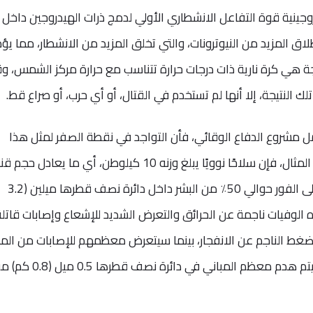
دروجينية قوة التفاعل الانشطاري الأولي لدمج ذرات الهيدروجين داخل
لاق المزيد من النيوترونات، والتي تخلق المزيد من الانشطار، مما يؤ
جة هي كرة نارية ذات درجات حرارة تتناسب مع حرارة مركز الشمس، و
 تلك النتيجة، إلا أنها لم تستخدم في القتال، أو أي حرب، أو صراع قط.
 عام 2007 من ورشة عمل مشروع الدفاع الوقائي، فأن التواجد في نقطة الصفر لمثل هذا
الانفجار يعني الموت الفوري، فعلى سبيل المثال، فإن سلاحًا نوويًا يبلغ وزنه 10 كيلوطن، أي ما يعاد
هيروشيما وناجازاكي، من شأنه أن يقتل على الفور حوالي 50٪ من البشر داخل دائرة نصف قطرها ميلين (3.2
 الوفيات ناجمة عن الحرائق والتعرض الشديد للإشعاع وإصابات قاتلة
ط الناجم عن الانفجار، بينما سيتعرض معظمهم للإصابات من المب
المنهارة أو من الشظايا المتطايرة؛ كما سيتم هدم معظم المباني في دائرة نصف قطرها .5