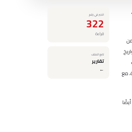
الخبر في رقم
322
قراءة
ي تم إسقاطها، فتمتلك روسيا والولايات المتحدة 90٪ من
منتشرة على صواريخ
تابع الملف
تقارير
←
بنفس الطريقة، مع
يضًا