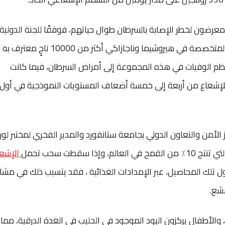
معرضون لخطر الإصابة بالسرطان طوال حياتهم، فوفقًا للجنة الدولية
للصليب الأحمر، فقد عالجت المستشفيات المتخصصة في هيروشيما وناجازاكي أكثر من 10000 ناجٍ معترف به
ات عام 1945، وتعزى معظم الوفيات في هذه المجموعة إلى أمراض السرطان، فيما كانت
لأمن والتعاون الدولي بجامعة ستانفورد والمدير الفخري لمختبر لو
ا سقطت سحب تحمل
الإشع
اول تلك المحاصيل، عبر الإمدادات الغذائية ، فقد يتسبب ذلك في مش
مشع.
، والأطفال يركزون اليود الموجود في الحليب في الغدة الدرقية، مما