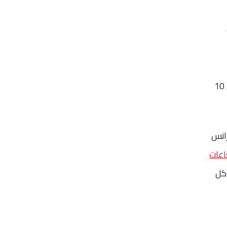
معدلات اللوكيميا في الضحايا المعرضين للإشعاع من أربعة إلى خمسة أضعاف المستويات النموذجية في أول 10
رانس
اعات
اكل