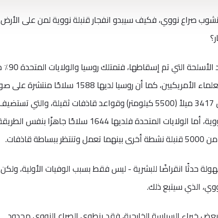
 نشوب صراع نووي، فكيف سيبدو انفجار قنبلة نووية لمن على الأرض،
ر؟
وتعتمد الإجابة على هذا السؤال، على عدد الأسلحة الت
الأسلحة النووية في العالم، وفقًا لاتحاد العلماء الأمريكيين، كما أن روسيا لديها 1588 سلاحًا 
عابرة للقارات، والتي يبلغ مداها على الأقل 3417 ميلاً (5500 كيلومتر) وقواعد قاذفات ثقيلة، والتي تستضيف
طائرات قادرة على حمل وإسقاط حمولة نووية، أما الولايات المتحدة فلديها 1644 سلاحًا جاهزًا 
ة قاذفات.
لة حدثًا انقراضًا للبشرية - ليس فقط بسبب الوفيات الأولية، ولكن أ
ووي، الذي سيتبع ذلك.
قًا لبعض خبراء السياسة الخارجية، فقد ينطوي الصراع النووي محدود